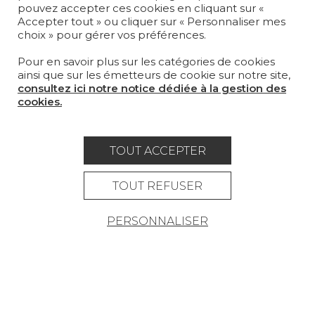
pouvez accepter ces cookies en cliquant sur «
LA MAISON
Accepter tout » ou cliquer sur « Personnaliser mes
choix » pour gérer vos préférences.
OÙ NOUS TROUVER ?
Pour en savoir plus sur les catégories de cookies
ainsi que sur les émetteurs de cookie sur notre site,
consultez ici notre notice dédiée à la gestion des
cookies.
Carrière
Contact
Lexique
TOUT ACCEPTER
Mentions légales
Politique générale de protection des
TOUT REFUSER
données
PERSONNALISER
Condtions générales de vente
Espace presse
© Pierre Frey - 2026