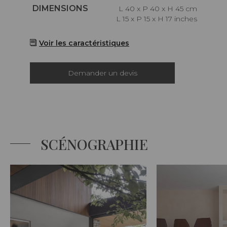
Caractéristiques
DIMENSIONS
L 40 x P 40 x H 45 cm
L 15 x P 15 x H 17 inches
Voir les caractéristiques
Demander un devis
SCÉNOGRAPHIE