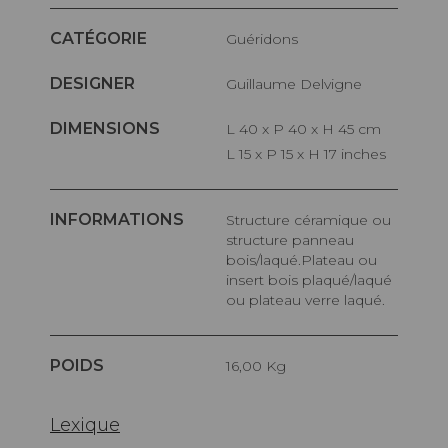
CATÉGORIE
Guéridons
DESIGNER
Guillaume Delvigne
DIMENSIONS
L 40 x P 40 x H 45 cm
L 15 x P 15 x H 17 inches
INFORMATIONS
Structure céramique ou
structure panneau
bois/laqué.Plateau ou
insert bois plaqué/laqué
ou plateau verre laqué.
POIDS
16,00 Kg
Lexique