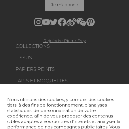
Je m'abonne
Rejoindre Pierre Frey
COLLECTIONS
TISSUS
PAPIERS PEINTS
TAPIS ET MOQUETTES
MOBILIER
PROJETS
Nous utilisons des cookies, y compris des cookies
tiers, à des fins de fonctionnement, d’analyses
SUR-MESURE
statistiques, de personnalisation de votre
expérience, afin de vous proposer des contenus
MAGAZINE
ciblés adaptés à vos centres d’intérêts et analyser la
performance de nos campagnes publicitaires. Vous