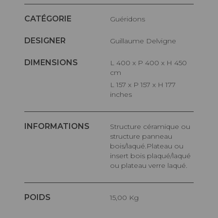
CATÉGORIE
Guéridons
DESIGNER
Guillaume Delvigne
DIMENSIONS
L 400 x P 400 x H 450
cm
L 157 x P 157 x H 177
inches
INFORMATIONS
Structure céramique ou
structure panneau
bois/laqué.Plateau ou
insert bois plaqué/laqué
ou plateau verre laqué.
POIDS
15,00 Kg