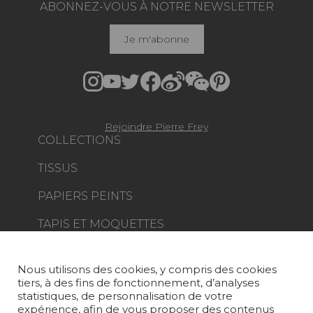
ABONNEZ-VOUS À NOTRE NEWSLETTER
Je m'abonne
Rejoindre Pierre Frey
COLLECTIONS
TISSUS
PAPIERS PEINTS
TAPIS ET MOQUETTES
MOBILIER
PROJETS
Nous utilisons des cookies, y compris des cookies
tiers, à des fins de fonctionnement, d’analyses
SUR-MESURE
statistiques, de personnalisation de votre
expérience, afin de vous proposer des contenus