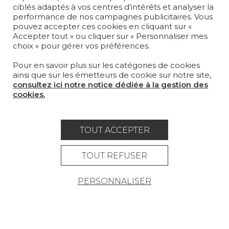
MAGAZINE
ciblés adaptés à vos centres d’intérêts et analyser la
performance de nos campagnes publicitaires. Vous
pouvez accepter ces cookies en cliquant sur «
LA MAISON
Accepter tout » ou cliquer sur « Personnaliser mes
choix » pour gérer vos préférences.
OÙ NOUS TROUVER ?
Pour en savoir plus sur les catégories de cookies
ainsi que sur les émetteurs de cookie sur notre site,
consultez ici notre notice dédiée à la gestion des
cookies.
Carrière
Contact
Lexique
TOUT ACCEPTER
Mentions légales
Politique générale de protection des
TOUT REFUSER
données
PERSONNALISER
Condtions générales de vente
Espace presse