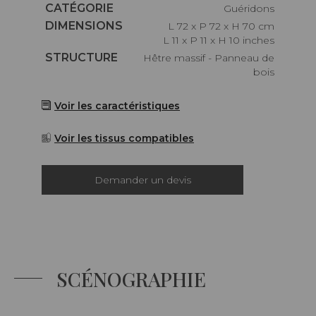
Caractéristiques
CATÉGORIE
Guéridons
Caractéristiques
DIMENSIONS
L 72 x P 72 x H 70 cm
L 11 x P 11 x H 10 inches
Caractéristiques
STRUCTURE
Hêtre massif - Panneau de
bois
Voir les caractéristiques
Voir les tissus compatibles
Demander un devis
SCÉNOGRAPHIE