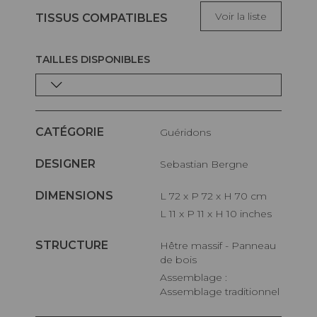
Voir la liste
TISSUS COMPATIBLES
TAILLES DISPONIBLES
CATÉGORIE
Guéridons
DESIGNER
Sebastian Bergne
DIMENSIONS
L 72 x P 72 x H 70 cm
L 11 x P 11 x H 10 inches
STRUCTURE
Hêtre massif - Panneau
de bois
Assemblage :
Assemblage traditionnel