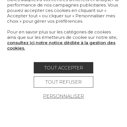
performance de nos campagnes publicitaires. Vous
pouvez accepter ces cookies en cliquant sur «
MAGAZINE
Accepter tout » ou cliquer sur « Personnaliser mes
choix » pour gérer vos préférences.
LA MAISON
Pour en savoir plus sur les catégories de cookies
OÙ NOUS TROUVER ?
ainsi que sur les émetteurs de cookie sur notre site,
consultez ici notre notice dédiée à la gestion des
cookies.
TOUT ACCEPTER
Carrière
Contact
Lexique
Mentions légales
TOUT REFUSER
Politique générale de protection des
PERSONNALISER
données
Condtions générales de vente
Espace presse