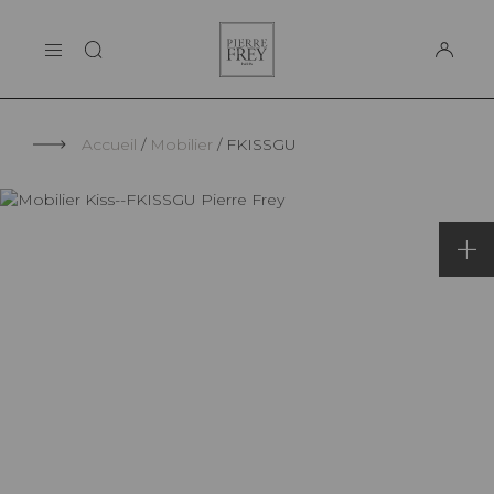
Panneau de gestion des cookies
Pierre
LA MAISON
Frey
SUPPORT
Accueil
Mobilier
FKISSGU