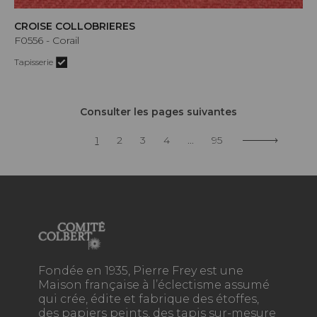
CROISE COLLOBRIERES
F0556 - Corail
Tapisserie
Consulter les pages suivantes
1
2
3
4
...
95
Fondée en 1935, Pierre Frey est une
Maison française à l’éclectisme assumé
qui crée, édite et fabrique des étoffes,
des papiers peints, des tapis sur-mesure