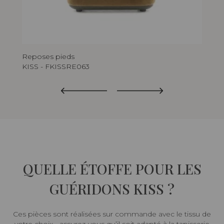
Reposes pieds
Cha
KISS - FKISSRE063
KIS
QUELLE ÉTOFFE POUR LES
GUÉRIDONS KISS ?
Ces pièces sont réalisées sur commande avec le tissu de