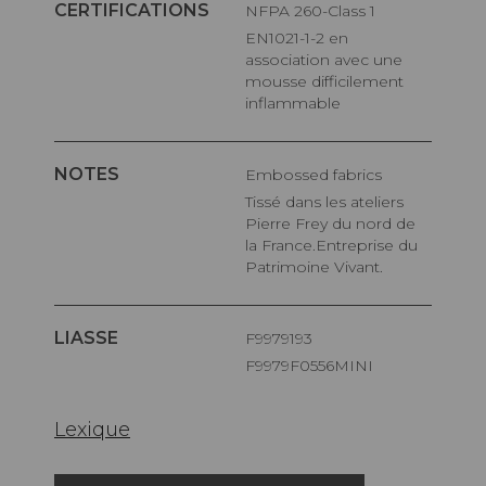
CERTIFICATIONS
NFPA 260-Class 1
EN1021-1-2 en
association avec une
mousse difficilement
inflammable
NOTES
Embossed fabrics
Tissé dans les ateliers
Pierre Frey du nord de
la France.Entreprise du
Patrimoine Vivant.
LIASSE
F9979193
F9979F0556MINI
Lexique