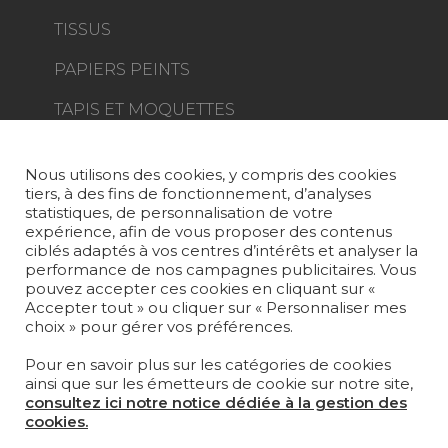
TISSUS
PAPIERS PEINTS
TAPIS ET MOQUETTES
MOBILIER
PROJETS
Nous utilisons des cookies, y compris des cookies
tiers, à des fins de fonctionnement, d’analyses
SUR-MESURE
statistiques, de personnalisation de votre
expérience, afin de vous proposer des contenus
MAGAZINE
ciblés adaptés à vos centres d’intérêts et analyser la
performance de nos campagnes publicitaires. Vous
pouvez accepter ces cookies en cliquant sur «
LA MAISON
Accepter tout » ou cliquer sur « Personnaliser mes
choix » pour gérer vos préférences.
OÙ NOUS TROUVER ?
Pour en savoir plus sur les catégories de cookies
ainsi que sur les émetteurs de cookie sur notre site,
consultez ici notre notice dédiée à la gestion des
cookies.