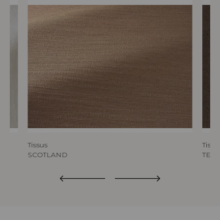
Tissus
Tissu
SCOTLAND
TED