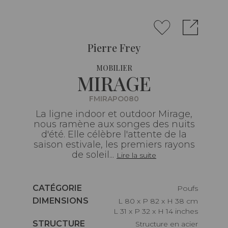
Pierre Frey
MOBILIER
MIRAGE
FMIRAPO080
La ligne indoor et outdoor Mirage,
nous ramène aux songes des nuits
d'été. Elle célèbre l'attente de la
saison estivale, les premiers rayons
de soleil...
Lire la suite
Caractéristiques
CATÉGORIE
Poufs
Caractéristiques
DIMENSIONS
L 80 x P 82 x H 38 cm
L 31 x P 32 x H 14 inches
Caractéristiques
STRUCTURE
Structure en acier