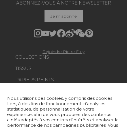
ABONNEZ-VOUS À NOTRE NEWSLETTER
Je m'abonne
Rejoindre Pierre Frey
COLLECTIONS
TISSUS
PAPIERS PEINTS
TAPIS ET MOQUETTES
Nous utilisons des cookies, y compris des cookies
MOBILIER
tiers, à des fins de fonctionnement, d’analyses
PROJETS
statistiques, de personnalisation de votre
expérience, afin de vous proposer des contenus
SUR-MESURE
ciblés adaptés à vos centres d’intérêts et analyser la
performance de nos campagnes publicitaires. Vous