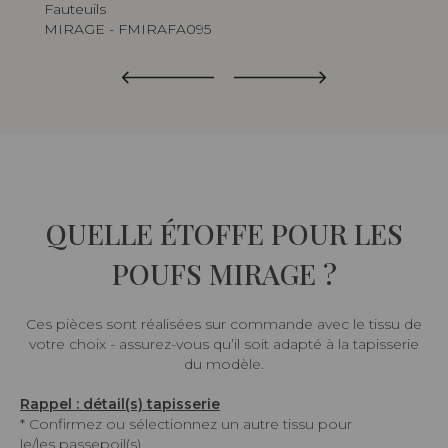
Fauteuils
Po
MIRAGE - FMIRAFA095
MI
QUELLE ÉTOFFE POUR LES
POUFS MIRAGE ?
Ces pièces sont réalisées sur commande avec le tissu de
votre choix - assurez-vous qu’il soit adapté à la tapisserie
du modèle.
Rappel : détail(s) tapisserie
* Confirmez ou sélectionnez un autre tissu pour
le/les passepoil(s)