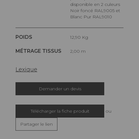
disponible en 2 culeurs
Noir foncé RAL9005 et
Blanc Pur RAL9010
POIDS
12,90 Kg
MÉTRAGE TISSUS
2,00 m
Lexique
Demander un devis
Télécharger la fiche produit
ou
Partager le lien