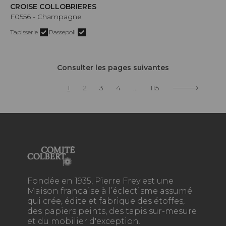
CROISE COLLOBRIERES
F0556 - Champagne
Tapisserie
Passepoil
Consulter les pages suivantes
1
2
3
4
...
115
Fondée en 1935, Pierre Frey est une
Maison française à l’éclectisme assumé
qui crée, édite et fabrique des étoffes,
des papiers peints, des tapis sur-mesure
et du mobilier d'exception.