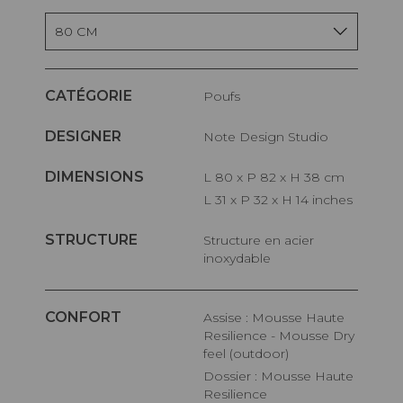
80 CM
CATÉGORIE
Poufs
DESIGNER
Note Design Studio
DIMENSIONS
L 80 x P 82 x H 38 cm
L 31 x P 32 x H 14 inches
STRUCTURE
Structure en acier
inoxydable
CONFORT
Assise : Mousse Haute
Resilience - Mousse Dry
feel (outdoor)
Dossier : Mousse Haute
Resilience