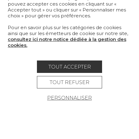
pouvez accepter ces cookies en cliquant sur «
MAGAZINE
Accepter tout » ou cliquer sur « Personnaliser mes
choix » pour gérer vos préférences.
LA MAISON
Pour en savoir plus sur les catégories de cookies
OÙ NOUS TROUVER ?
ainsi que sur les émetteurs de cookie sur notre site,
consultez ici notre notice dédiée à la gestion des
cookies.
TOUT ACCEPTER
Carrière
Contact
Lexique
Mentions légales
TOUT REFUSER
Politique générale de protection des
PERSONNALISER
données
Condtions générales de vente
Espace presse