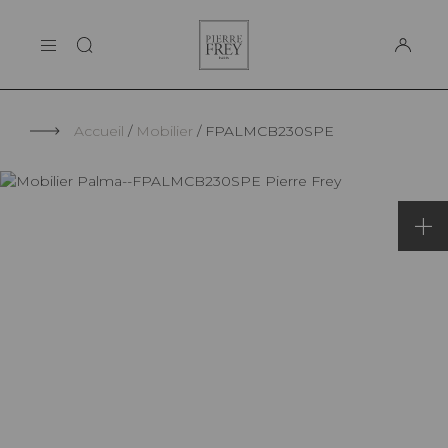
Panneau de gestion des cookies
Pierre
LA MAISON
Frey
SUPPORT
Accueil
Mobilier
FPALMCB230SPE