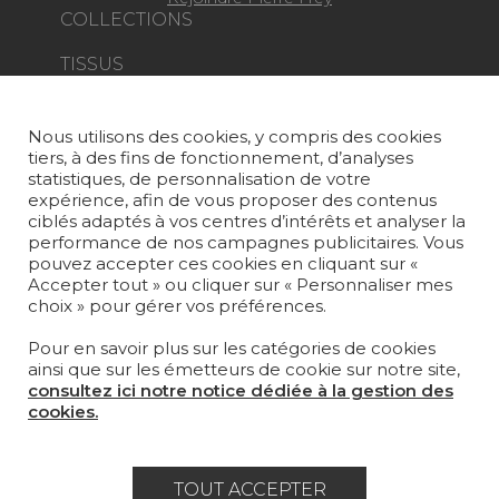
COLLECTIONS
TISSUS
PAPIERS PEINTS
Nous utilisons des cookies, y compris des cookies
TAPIS ET MOQUETTES
tiers, à des fins de fonctionnement, d’analyses
statistiques, de personnalisation de votre
MOBILIER
expérience, afin de vous proposer des contenus
PROJETS
ciblés adaptés à vos centres d’intérêts et analyser la
performance de nos campagnes publicitaires. Vous
pouvez accepter ces cookies en cliquant sur «
SUR-MESURE
Accepter tout » ou cliquer sur « Personnaliser mes
choix » pour gérer vos préférences.
MAGAZINE
Pour en savoir plus sur les catégories de cookies
LA MAISON
ainsi que sur les émetteurs de cookie sur notre site,
consultez ici notre notice dédiée à la gestion des
OÙ NOUS TROUVER ?
cookies.
TOUT ACCEPTER