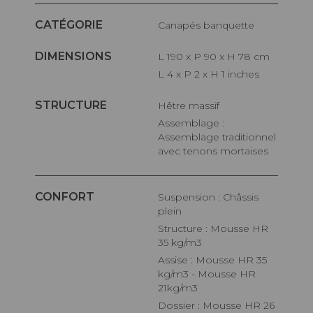
CATÉGORIE
Canapés banquette
DIMENSIONS
L 190 x P 90 x H 78 cm
L 4 x P 2 x H 1 inches
STRUCTURE
Hêtre massif
Assemblage :
Assemblage traditionnel
avec tenons mortaises
CONFORT
Suspension : Châssis
plein
Structure : Mousse HR
35 kg/m3
Assise : Mousse HR 35
kg/m3 - Mousse HR
21kg/m3
Dossier : Mousse HR 26