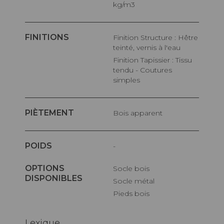
kg/m3
FINITIONS
Finition Structure : Hêtre
teinté, vernis à l'eau
Finition Tapissier : Tissu
tendu - Coutures
simples
PIÈTEMENT
Bois apparent
POIDS
-
OPTIONS
Socle bois
DISPONIBLES
Socle métal
Pieds bois
Lexique