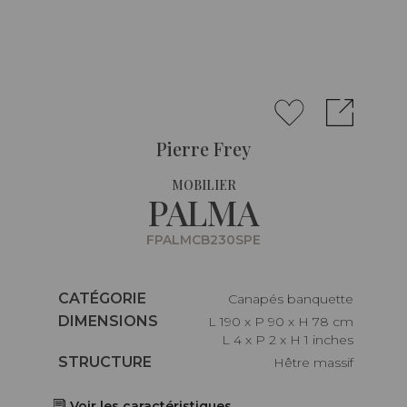
Pierre Frey
MOBILIER
PALMA
FPALMCB230SPE
Caractéristiques
CATÉGORIE
Canapés banquette
Caractéristiques
DIMENSIONS
L 190 x P 90 x H 78 cm
L 4 x P 2 x H 1 inches
Caractéristiques
STRUCTURE
Hêtre massif
Voir les caractéristiques