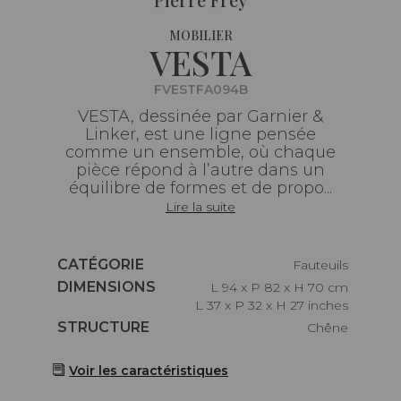
MOBILIER
VESTA
FVESTFA094B
VESTA, dessinée par Garnier &
Linker, est une ligne pensée
comme un ensemble, où chaque
pièce répond à l’autre dans un
équilibre de formes et de propo...
Lire la suite
Caractéristiques
CATÉGORIE
Fauteuils
Caractéristiques
DIMENSIONS
L 94 x P 82 x H 70 cm
L 37 x P 32 x H 27 inches
Caractéristiques
STRUCTURE
Chêne
Voir les caractéristiques