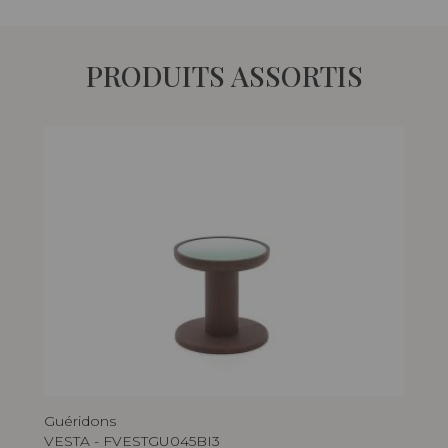
PRODUITS ASSORTIS
Guéridons
Gué
VESTA - FVESTGU045BI3
VE