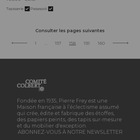
Tapisserie
Passepoil
Consulter les pages suivantes
1
...
157
158
159
160
Fondée en 1935, Pierre Frey est une
Maison française à l’éclectisme assumé
qui crée, édite et fabrique des étoffes,
des papiers peints, des tapis sur-mesure
et du mobilier d'exception.
ABONNEZ-VOUS À NOTRE NEWSLETTER