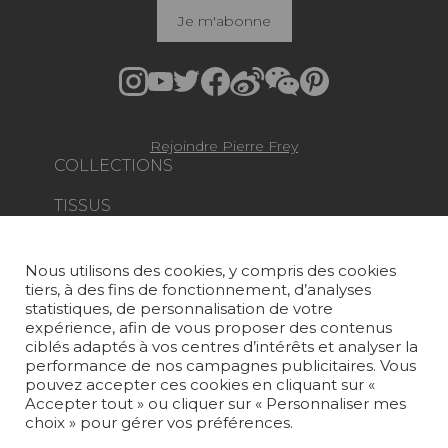
Je m'abonne
Rejoindre Pierre Frey
COLLECTIONS
TISSUS
PAPIERS PEINTS
Nous utilisons des cookies, y compris des cookies
TAPIS ET MOQUETTES
tiers, à des fins de fonctionnement, d’analyses
statistiques, de personnalisation de votre
MOBILIER
expérience, afin de vous proposer des contenus
PROJETS
ciblés adaptés à vos centres d’intérêts et analyser la
performance de nos campagnes publicitaires. Vous
pouvez accepter ces cookies en cliquant sur «
SUR-MESURE
Accepter tout » ou cliquer sur « Personnaliser mes
choix » pour gérer vos préférences.
MAGAZINE