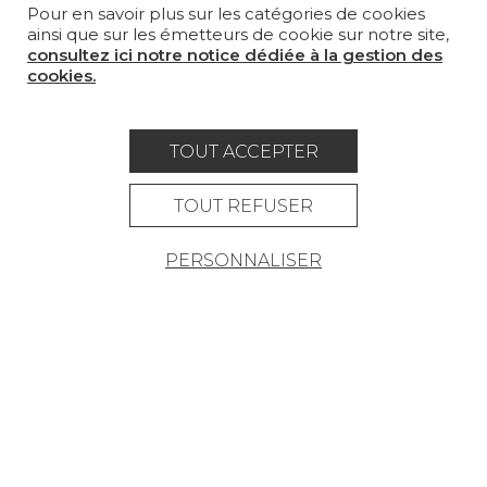
Pour en savoir plus sur les catégories de cookies
LA MAISON
ainsi que sur les émetteurs de cookie sur notre site,
consultez ici notre notice dédiée à la gestion des
OÙ NOUS TROUVER ?
cookies.
TOUT ACCEPTER
Carrière
Contact
Lexique
TOUT REFUSER
Mentions légales
PERSONNALISER
Politique générale de protection des
données
Condtions générales de vente
Espace presse
© Pierre Frey - 2026