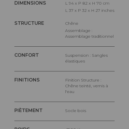
DIMENSIONS
L 94 x P 82 x H 70 cm
L 37 x P 32 x H 27 inches
STRUCTURE
Chêne
Assemblage :
Assemblage traditionnel
CONFORT
Suspension : Sangles
élastiques
FINITIONS
Finition Structure :
Chêne teinté, vernis à
l'eau
PIÈTEMENT
Socle bois