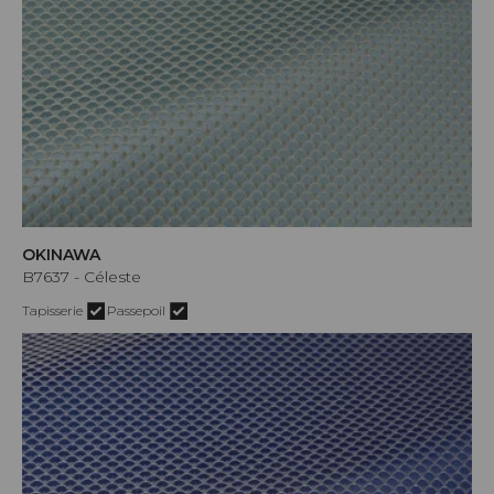
OKINAWA
B7637 - Céleste
Tapisserie
Passepoil