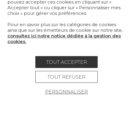
pouvez accepter ces cookies en cliquant sur «
SUR-MESURE
Accepter tout » ou cliquer sur « Personnaliser mes
choix » pour gérer vos préférences.
MAGAZINE
Pour en savoir plus sur les catégories de cookies
LA MAISON
ainsi que sur les émetteurs de cookie sur notre site,
consultez ici notre notice dédiée à la gestion des
OÙ NOUS TROUVER ?
cookies.
TOUT ACCEPTER
Carrière
Contact
Lexique
TOUT REFUSER
Mentions légales
PERSONNALISER
Politique générale de protection des
données
Condtions générales de vente
Espace presse