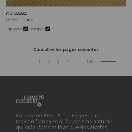
OKINAWA
B7637 - Curry
Tapisserie
Passepoil
Consulter les pages suivantes
1
2
3
4
...
160
Fondée en 1935, Pierre Frey est une
Maison française à l’éclectisme assumé
qui crée, édite et fabrique des étoffes,