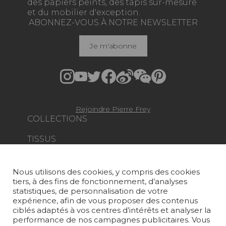
des papiers peints, des tapis sur-mesure
et du mobilier d'exception.
ABONNEZ-VOUS À NOTRE NEWSLETTER
Je m'abonne
Rejoindre Pierre Frey
COLLECTIONS
TISSUS
PAPIERS PEINTS
Nous utilisons des cookies, y compris des cookies
TAPIS ET MOQUETTES
tiers, à des fins de fonctionnement, d’analyses
statistiques, de personnalisation de votre
MOBILIER
expérience, afin de vous proposer des contenus
PROJETS
ciblés adaptés à vos centres d’intérêts et analyser la
performance de nos campagnes publicitaires. Vous