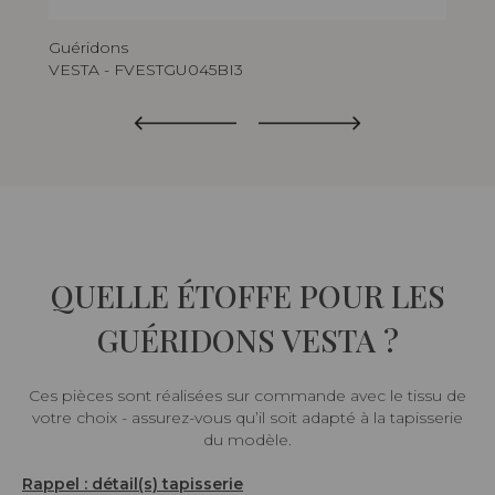
Guéridons
Gué
VESTA - FVESTGU045BI3
VE
QUELLE ÉTOFFE POUR LES
GUÉRIDONS VESTA ?
Ces pièces sont réalisées sur commande avec le tissu de
votre choix - assurez-vous qu’il soit adapté à la tapisserie
du modèle.
Rappel : détail(s) tapisserie