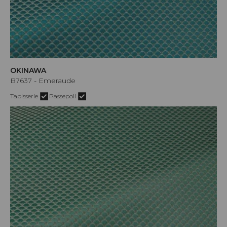
OKINAWA
B7637 - Emeraude
Tapisserie
Passepoil