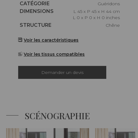
Caractéristiques
CATÉGORIE
Guéridons
Caractéristiques
DIMENSIONS
L 45 x P 45 x H 44 cm
L 0 x P 0 x H 0 inches
Caractéristiques
STRUCTURE
Chêne
Voir les caractéristiques
Voir les tissus compatibles
Demander un devis
SCÉNOGRAPHIE