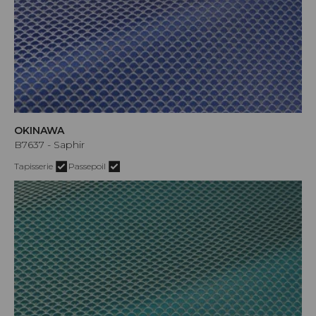
OKINAWA
B7637 - Saphir
Tapisserie
Passepoil