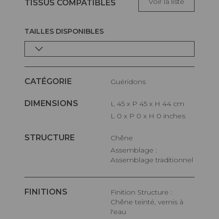
Voir la liste
TISSUS COMPATIBLES
TAILLES DISPONIBLES
CATÉGORIE
Guéridons
DIMENSIONS
L 45 x P 45 x H 44 cm
L 0 x P 0 x H 0 inches
STRUCTURE
Chêne
Assemblage :
Assemblage traditionnel
FINITIONS
Finition Structure :
Chêne teinté, vernis à
l'eau