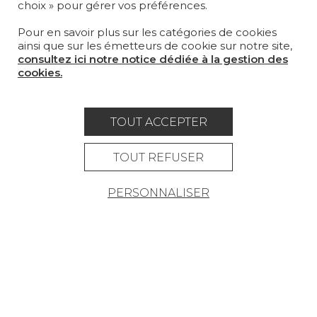
choix » pour gérer vos préférences.
MAGAZINE
Pour en savoir plus sur les catégories de cookies
LA MAISON
ainsi que sur les émetteurs de cookie sur notre site,
consultez ici notre notice dédiée à la gestion des
OÙ NOUS TROUVER ?
cookies.
TOUT ACCEPTER
Carrière
Contact
Lexique
TOUT REFUSER
Mentions légales
PERSONNALISER
Politique générale de protection des
données
Condtions générales de vente
Espace presse