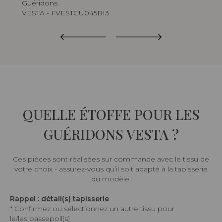
Guéridons
Gué
VESTA - FVESTGU045BI3
VE
QUELLE ÉTOFFE POUR LES
GUÉRIDONS VESTA ?
Ces pièces sont réalisées sur commande avec le tissu de
votre choix - assurez-vous qu’il soit adapté à la tapisserie
du modèle.
Rappel : détail(s) tapisserie
* Confirmez ou sélectionnez un autre tissu pour
le/les passepoil(s)