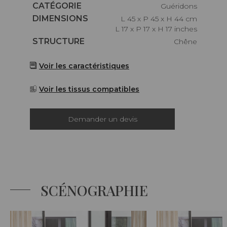
Caractéristiques
CATÉGORIE
Guéridons
Caractéristiques
DIMENSIONS
L 45 x P 45 x H 44 cm
L 17 x P 17 x H 17 inches
Caractéristiques
STRUCTURE
Chêne
Voir les caractéristiques
Voir les tissus compatibles
Demander un devis
SCÉNOGRAPHIE