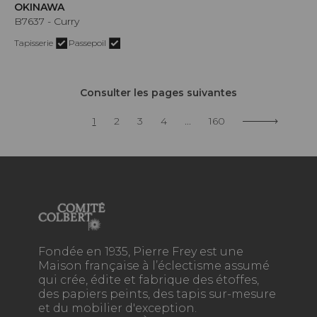
OKINAWA
B7637 - Curry
Tapisserie
Passepoil
Consulter les pages suivantes
1
2
3
4
...
160
Fondée en 1935, Pierre Frey est une
Maison française à l’éclectisme assumé
qui crée, édite et fabrique des étoffes,
des papiers peints, des tapis sur-mesure
et du mobilier d'exception.