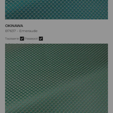
OKINAWA
B7637 - Emeraude
Tapisserie
Passepoil