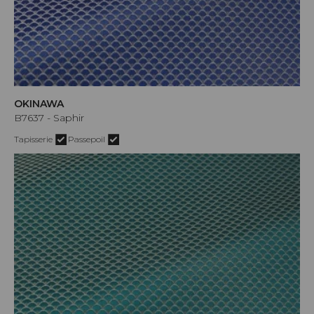
OKINAWA
B7637 - Saphir
Tapisserie
Passepoil