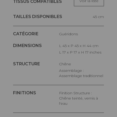
Voir la liste
TISSUS COMPATIBLES
TAILLES DISPONIBLES
45 cm
CATÉGORIE
Guéridons
DIMENSIONS
L 45 x P 45 x H 44 cm
L 17 x P 17 x H 17 inches
STRUCTURE
Chêne
Assemblage :
Assemblage traditionnel
FINITIONS
Finition Structure :
Chêne teinté, vernis à
l'eau