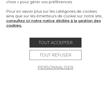
choix » pour gérer vos préférences.
MAGAZINE
Pour en savoir plus sur les catégories de cookies
LA MAISON
ainsi que sur les émetteurs de cookie sur notre site,
consultez ici notre notice dédiée à la gestion des
OÙ NOUS TROUVER ?
cookies.
TOUT ACCEPTER
Carrière
Contact
Lexique
TOUT REFUSER
Mentions légales
PERSONNALISER
Politique générale de protection des
données
Condtions générales de vente
Espace presse