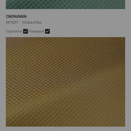
OKINAWA
B7637 - Malachite
Tapisserie
Passepoil