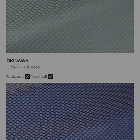
OKINAWA
B7637 - Céleste
Tapisserie
Passepoil