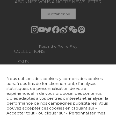
ABONNEZ-VOUS À NOTRE NEWSLETTER
Je m'abonne
Rejoindre Pierre Frey
COLLECTIONS
TISSUS
PAPIERS PEINTS
Nous utilisons des cookies, y compris des cookies
TAPIS ET MOQUETTES
tiers, à des fins de fonctionnement, d’analyses
statistiques, de personnalisation de votre
MOBILIER
expérience, afin de vous proposer des contenus
PROJETS
ciblés adaptés à vos centres d’intérêts et analyser la
performance de nos campagnes publicitaires. Vous
pouvez accepter ces cookies en cliquant sur «
SUR-MESURE
Accepter tout » ou cliquer sur « Personnaliser mes