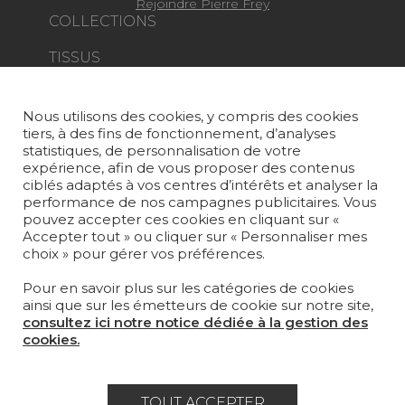
Rejoindre Pierre Frey
COLLECTIONS
TISSUS
PAPIERS PEINTS
Nous utilisons des cookies, y compris des cookies
TAPIS ET MOQUETTES
tiers, à des fins de fonctionnement, d’analyses
statistiques, de personnalisation de votre
MOBILIER
expérience, afin de vous proposer des contenus
PROJETS
ciblés adaptés à vos centres d’intérêts et analyser la
performance de nos campagnes publicitaires. Vous
pouvez accepter ces cookies en cliquant sur «
SUR-MESURE
Accepter tout » ou cliquer sur « Personnaliser mes
choix » pour gérer vos préférences.
MAGAZINE
Pour en savoir plus sur les catégories de cookies
LA MAISON
ainsi que sur les émetteurs de cookie sur notre site,
consultez ici notre notice dédiée à la gestion des
OÙ NOUS TROUVER ?
cookies.
TOUT ACCEPTER