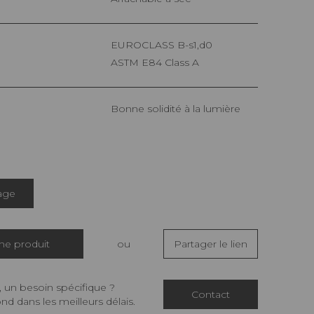
EUROCLASS B-s1,d0
ASTM E84 Class A
Bonne solidité à la lumière
age
che produit
ou
Partager le lien
 un besoin spécifique ?
Contact
d dans les meilleurs délais.