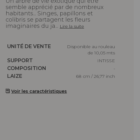
Un arbre de vie exotique qui être
semble apprécié par de nombreux
habitants... Singes, papillons et
colibris se partagent les fleurs
imaginaires du ja...
Lire la suite
Caractéristiques
UNITÉ DE VENTE
Disponible au rouleau
de 10,05 mts
Caractéristiques
SUPPORT
INTISSE
Caractéristiques
COMPOSITION
-
Caractéristiques
LAIZE
68 cm / 26,77 inch
Voir les caractéristiques