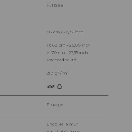
INTISSE
-
68 cm / 26,77 inch
H: 68 cm - 26,00 inch
V: 70 cm - 27,55 inch
Raccord sauté
210 gr / m²
Emargé
Encoller le mur
Arrachable à sec