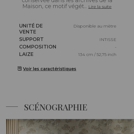
conservée dans les archives de la
Maison, ce motif végét...
Lire la suite
Caractéristiques
UNITÉ DE
Disponible au mètre
VENTE
Caractéristiques
SUPPORT
INTISSE
Caractéristiques
COMPOSITION
-
Caractéristiques
LAIZE
134 cm / 52,75 inch
Voir les caractéristiques
SCÉNOGRAPHIE