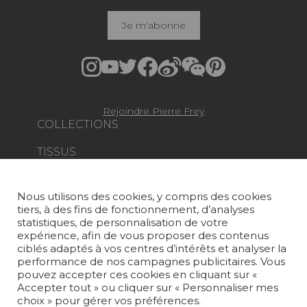
Je m'abonne
Rejoindre Pierre Frey
COLLECTIONS
TISSUS
PAPIERS PEINTS
Nous utilisons des cookies, y compris des cookies
TAPIS ET MOQUETTES
tiers, à des fins de fonctionnement, d’analyses
statistiques, de personnalisation de votre
MOBILIER
expérience, afin de vous proposer des contenus
PROJETS
ciblés adaptés à vos centres d’intérêts et analyser la
performance de nos campagnes publicitaires. Vous
pouvez accepter ces cookies en cliquant sur «
SUR-MESURE
Accepter tout » ou cliquer sur « Personnaliser mes
choix » pour gérer vos préférences.
MAGAZINE