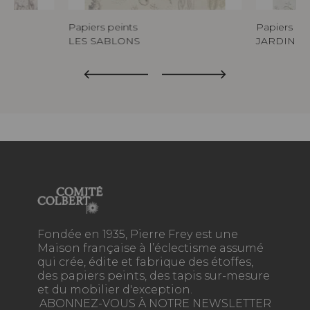
Papiers peints
Papiers pe
LES SABLONS
JARDIN D
Fondée en 1935, Pierre Frey est une
Maison française à l’éclectisme assumé
qui crée, édite et fabrique des étoffes,
des papiers peints, des tapis sur-mesure
et du mobilier d'exception.
ABONNEZ-VOUS À NOTRE NEWSLETTER