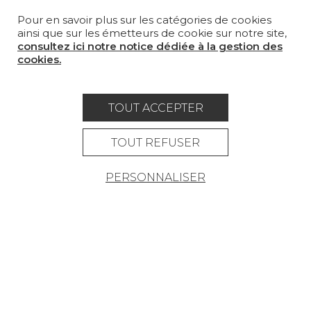
Pour en savoir plus sur les catégories de cookies
LA MAISON
ainsi que sur les émetteurs de cookie sur notre site,
consultez ici notre notice dédiée à la gestion des
OÙ NOUS TROUVER ?
cookies.
TOUT ACCEPTER
Carrière
Contact
Lexique
TOUT REFUSER
Mentions légales
PERSONNALISER
Politique générale de protection des
données
Condtions générales de vente
Espace presse
© Pierre Frey - 2026