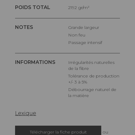
POIDS TOTAL
2192 gr/m²
NOTES
Grande largeur
Non feu
Passage intensif
INFORMATIONS
Irrégularités naturelles
de la fibre
Tolérance de production
+/- 3 à 5%
Débourrage naturel de
la matière
Lexique
Télécharger la fiche produit
ou