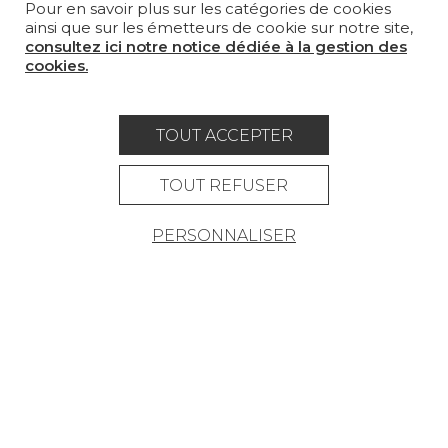
Pour en savoir plus sur les catégories de cookies
SUR-MESURE
ainsi que sur les émetteurs de cookie sur notre site,
consultez ici notre notice dédiée à la gestion des
MAGAZINE
cookies.
LA MAISON
OÙ NOUS TROUVER ?
TOUT ACCEPTER
TOUT REFUSER
PERSONNALISER
Carrière
Contact
Lexique
Mentions légales
Politique générale de protection des
données
Condtions générales de vente
Espace presse