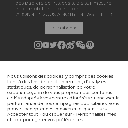
des papiers peints, des tapis sur-mesure
et du mobilier d'exception.
ABONNEZ-VOUS À NOTRE NEWSLETTER
Je m'abonne
Rejoindre Pierre Frey
COLLECTIONS
Nous utilisons des cookies, y compris des cookies
TISSUS
tiers, à des fins de fonctionnement, d’analyses
statistiques, de personnalisation de votre
PAPIERS PEINTS
expérience, afin de vous proposer des contenus
ciblés adaptés à vos centres d’intérêts et analyser la
TAPIS ET MOQUETTES
performance de nos campagnes publicitaires. Vous
pouvez accepter ces cookies en cliquant sur «
Accepter tout » ou cliquer sur « Personnaliser mes
MOBILIER
choix » pour gérer vos préférences.
PROJETS