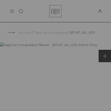
Panneau de gestion des cookies
Pierre
LA MAISON
Frey
SUPPORT
Accueil
Tapis et moquettes
BT147_AX_001