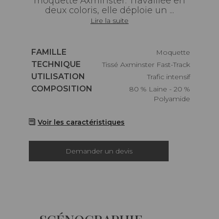
moquette Axminster. Travaillée en
deux coloris, elle déploie un ...
Lire la suite
Caractéristiques
FAMILLE
Moquette
Caractéristiques
TECHNIQUE
Tissé Axminster Fast-Track
Caractéristiques
UTILISATION
Trafic intensif
Caractéristiques
COMPOSITION
80 % Laine - 20 %
Polyamide
Voir les caractéristiques
Demander un devis