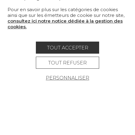
Pour en savoir plus sur les catégories de cookies
MAGAZINE
ainsi que sur les émetteurs de cookie sur notre site,
consultez ici notre notice dédiée à la gestion des
LA MAISON
cookies.
OÙ NOUS TROUVER ?
TOUT ACCEPTER
TOUT REFUSER
Carrière
Contact
Lexique
PERSONNALISER
Mentions légales
Politique générale de protection des
données
Condtions générales de vente
Espace presse