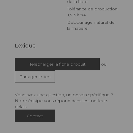
de la fibre
Tolérance de production
+/- 3 à 5%
Débourrage naturel de
la matière
Lexique
Télécharger la fiche produit
ou
Partager le lien
Vous avez une question, un besoin spécifique ?
Notre équipe vous répond dans les meilleurs
délais.
Contact