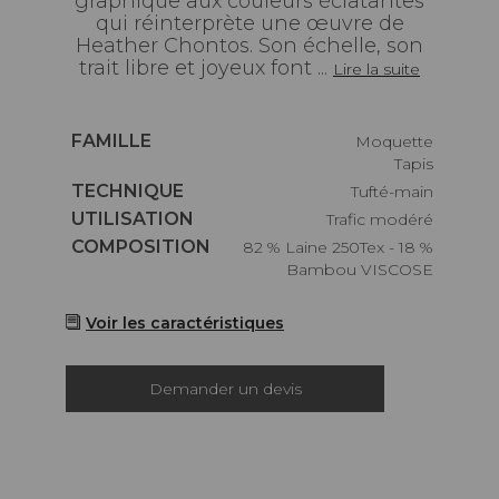
graphique aux couleurs éclatantes
qui réinterprète une œuvre de
Heather Chontos. Son échelle, son
trait libre et joyeux font ...
Lire la suite
Caractéristiques
FAMILLE
Moquette
Tapis
Caractéristiques
TECHNIQUE
Tufté-main
Caractéristiques
UTILISATION
Trafic modéré
Caractéristiques
COMPOSITION
82 % Laine 250Tex - 18 %
Bambou VISCOSE
Voir les caractéristiques
Demander un devis