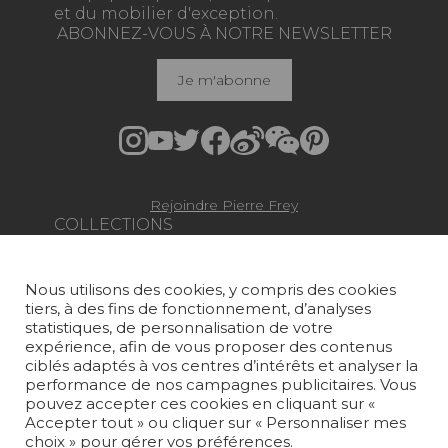
et du mobilier d'exception.
ABONNEZ-VOUS À NOTRE NEWSLETTER
Je m'abonne
Rejoindre Pierre Frey
COLLECTIONS
TISSUS
Nous utilisons des cookies, y compris des cookies
PAPIERS PEINTS
tiers, à des fins de fonctionnement, d’analyses
statistiques, de personnalisation de votre
TAPIS ET MOQUETTES
expérience, afin de vous proposer des contenus
ciblés adaptés à vos centres d’intérêts et analyser la
MOBILIER
performance de nos campagnes publicitaires. Vous
pouvez accepter ces cookies en cliquant sur «
PROJETS
Accepter tout » ou cliquer sur « Personnaliser mes
choix » pour gérer vos préférences.
SUR-MESURE