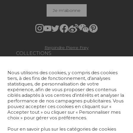
Je m'abonne
Rejoindre Pierre Frey
COLLECTIONS
TISSUS
Nous utilisons des cookies, y compris des cookies
PAPIERS PEINTS
tiers, à des fins de fonctionnement, d’analyses
statistiques, de personnalisation de votre
TAPIS ET MOQUETTES
expérience, afin de vous proposer des contenus
ciblés adaptés à vos centres d’intérêts et analyser la
performance de nos campagnes publicitaires. Vous
MOBILIER
pouvez accepter ces cookies en cliquant sur «
PROJETS
Accepter tout » ou cliquer sur « Personnaliser mes
choix » pour gérer vos préférences.
SUR-MESURE
Pour en savoir plus sur les catégories de cookies
MAGAZINE