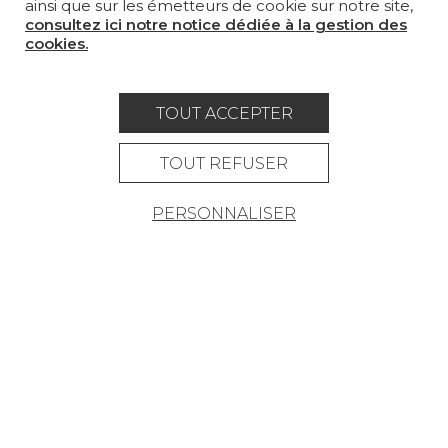
ainsi que sur les émetteurs de cookie sur notre site,
consultez ici notre notice dédiée à la gestion des
LA MAISON
cookies.
OÙ NOUS TROUVER ?
TOUT ACCEPTER
TOUT REFUSER
Carrière
Contact
Lexique
PERSONNALISER
Mentions légales
Politique générale de protection des
données
Condtions générales de vente
Espace presse
© Pierre Frey - 2026