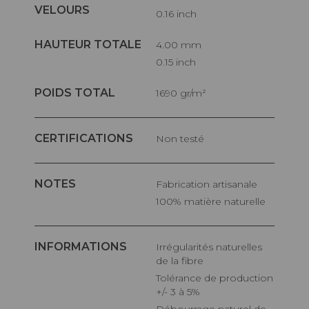
VELOURS
0.16 inch
HAUTEUR TOTALE
4.00 mm
0.15 inch
POIDS TOTAL
1690 gr/m²
CERTIFICATIONS
Non testé
NOTES
Fabrication artisanale
100% matière naturelle
INFORMATIONS
Irrégularités naturelles
de la fibre
Tolérance de production
+/- 3 à 5%
Débourrage naturel de