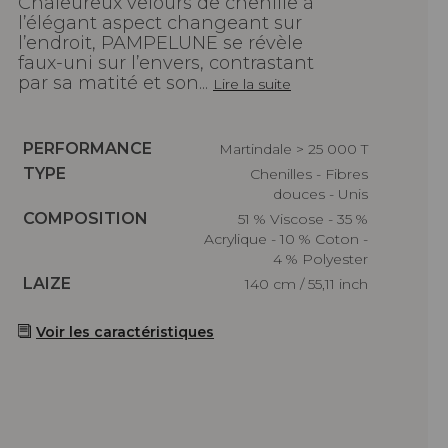
Chaleureux velours de chenille à
l’élégant aspect changeant sur
l’endroit, PAMPELUNE se révèle
faux-uni sur l’envers, contrastant
par sa matité et son...
Lire la suite
Caractéristiques
PERFORMANCE
Martindale > 25 000 T
Caractéristiques
TYPE
Chenilles - Fibres
douces - Unis
Caractéristiques
COMPOSITION
51 % Viscose - 35 %
Acrylique - 10 % Coton -
4 % Polyester
Caractéristiques
LAIZE
140 cm / 55,11 inch
Voir les caractéristiques