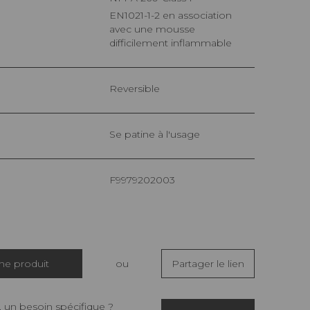
EN1021-1-2 en association
avec une mousse
difficilement inflammable
Reversible
Se patine à l'usage
F9979202003
che produit
ou
Partager le lien
 un besoin spécifique ?