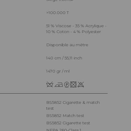
>100.000 T
51 % Viscose - 35 % Acrylique -
10 % Coton - 4 % Polyester
Disponible au mètre
140 cm / 55,11 inch
1470 gr / ml
BS5852 Cigarette & match
test
BS5852 Match test
BS5852 Cigarette test
NFPA 260-Class 1