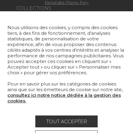
Rejoindre Pierre Frey
COLLECTIONS
TISSUS
Nous utilisons des cookies, y compris des cookies
PAPIERS PEINTS
tiers, à des fins de fonctionnement, d’analyses
statistiques, de personnalisation de votre
TAPIS ET MOQUETTES
expérience, afin de vous proposer des contenus
ciblés adaptés à vos centres d’intérêts et analyser la
performance de nos campagnes publicitaires. Vous
MOBILIER
pouvez accepter ces cookies en cliquant sur «
PROJETS
Accepter tout » ou cliquer sur « Personnaliser mes
choix » pour gérer vos préférences.
SUR-MESURE
Pour en savoir plus sur les catégories de cookies
MAGAZINE
ainsi que sur les émetteurs de cookie sur notre site,
consultez ici notre notice dédiée à la gestion des
LA MAISON
cookies.
OÙ NOUS TROUVER ?
TOUT ACCEPTER