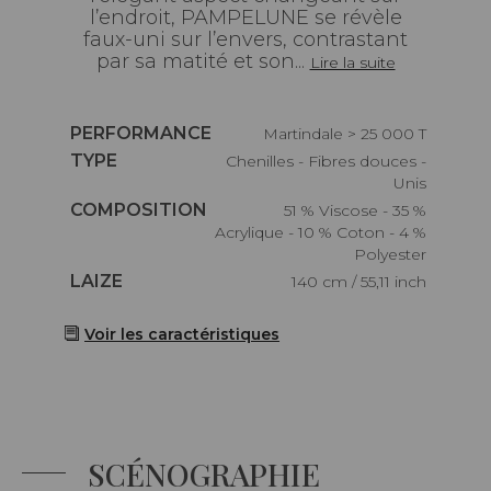
l’endroit, PAMPELUNE se révèle
faux-uni sur l’envers, contrastant
par sa matité et son...
Lire la suite
Caractéristiques
PERFORMANCE
Martindale > 25 000 T
Caractéristiques
TYPE
Chenilles - Fibres douces -
Unis
Caractéristiques
COMPOSITION
51 % Viscose - 35 %
Acrylique - 10 % Coton - 4 %
Polyester
Caractéristiques
LAIZE
140 cm / 55,11 inch
Voir les caractéristiques
SCÉNOGRAPHIE