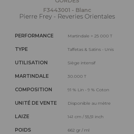
GORDES
F3443001 - Blanc
Pierre Frey - Reveries Orientales
PERFORMANCE
Martindale > 25 000 T
TYPE
Taffetas & Satins - Unis
UTILISATION
Siège intensif
MARTINDALE
30.000 T
COMPOSITION
91 % Lin - 9 % Coton
UNITÉ DE VENTE
Disponible au mètre
LAIZE
141 cm / 55,51 inch
POIDS
662 gr / ml