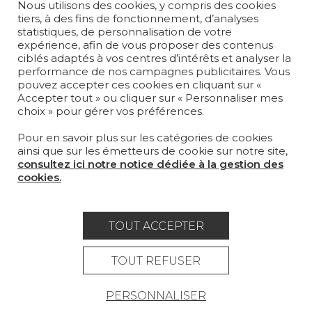
Nous utilisons des cookies, y compris des cookies
PAPIERS PEINTS
tiers, à des fins de fonctionnement, d’analyses
statistiques, de personnalisation de votre
TAPIS ET MOQUETTES
expérience, afin de vous proposer des contenus
ciblés adaptés à vos centres d’intérêts et analyser la
performance de nos campagnes publicitaires. Vous
MOBILIER
pouvez accepter ces cookies en cliquant sur «
PROJETS
Accepter tout » ou cliquer sur « Personnaliser mes
choix » pour gérer vos préférences.
SUR-MESURE
Pour en savoir plus sur les catégories de cookies
MAGAZINE
ainsi que sur les émetteurs de cookie sur notre site,
consultez ici notre notice dédiée à la gestion des
LA MAISON
cookies.
OÙ NOUS TROUVER ?
TOUT ACCEPTER
TOUT REFUSER
Carrière
Contact
Lexique
PERSONNALISER
Mentions légales