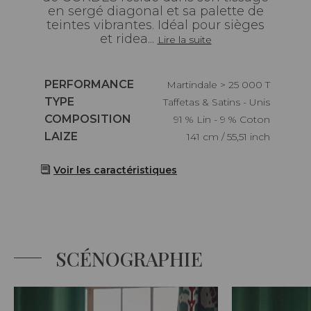
en sergé diagonal et sa palette de
teintes vibrantes. Idéal pour sièges
et ridea...
Lire la suite
Caractéristiques
PERFORMANCE
Martindale > 25 000 T
Caractéristiques
TYPE
Taffetas & Satins - Unis
Caractéristiques
COMPOSITION
91 % Lin - 9 % Coton
Caractéristiques
LAIZE
141 cm / 55,51 inch
Voir les caractéristiques
SCÉNOGRAPHIE