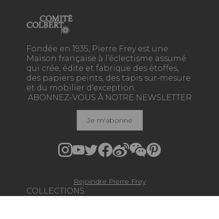
Fondée en 1935, Pierre Frey est une
Maison française à l’éclectisme assumé
qui crée, édite et fabrique des étoffes,
des papiers peints, des tapis sur-mesure
et du mobilier d'exception.
ABONNEZ-VOUS À NOTRE NEWSLETTER
Je m'abonne
Rejoindre Pierre Frey
COLLECTIONS
TISSUS