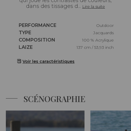
qui joue les contrastes de couleurs,
dans des tissages d...
Lire la suite
Caractéristiques
PERFORMANCE
Outdoor
Caractéristiques
TYPE
Jacquards
Caractéristiques
COMPOSITION
100 % Acrylique
Caractéristiques
LAIZE
137 cm / 53,93 inch
Voir les caractéristiques
SCÉNOGRAPHIE