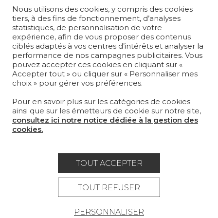
Nous utilisons des cookies, y compris des cookies
PAPIERS PEINTS
tiers, à des fins de fonctionnement, d’analyses
statistiques, de personnalisation de votre
TAPIS ET MOQUETTES
expérience, afin de vous proposer des contenus
ciblés adaptés à vos centres d’intérêts et analyser la
performance de nos campagnes publicitaires. Vous
MOBILIER
pouvez accepter ces cookies en cliquant sur «
PROJETS
Accepter tout » ou cliquer sur « Personnaliser mes
choix » pour gérer vos préférences.
SUR-MESURE
Pour en savoir plus sur les catégories de cookies
MAGAZINE
ainsi que sur les émetteurs de cookie sur notre site,
consultez ici notre notice dédiée à la gestion des
LA MAISON
cookies.
OÙ NOUS TROUVER ?
TOUT ACCEPTER
TOUT REFUSER
Carrière
Contact
Lexique
PERSONNALISER