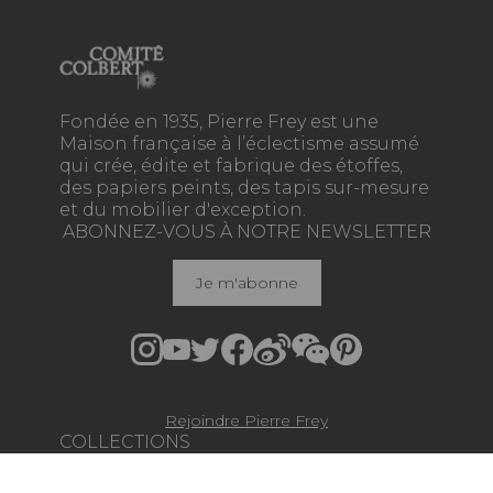
Fondée en 1935, Pierre Frey est une
Maison française à l’éclectisme assumé
qui crée, édite et fabrique des étoffes,
des papiers peints, des tapis sur-mesure
et du mobilier d'exception.
ABONNEZ-VOUS À NOTRE NEWSLETTER
Je m'abonne
Rejoindre Pierre Frey
COLLECTIONS
TISSUS