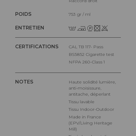
Raccord droit
POIDS
753 gr / ml
ENTRETIEN
CERTIFICATIONS
CAL TB 117- Pass
BS5852 Cigarette test
NFPA 260-Class 1
NOTES
Haute solidité lumière,
anti-moisissure,
antitache, déperlant
Tissu lavable
Tissu Indoor-Outdoor
Made in France
(EPV/Living Heritage
Mill)