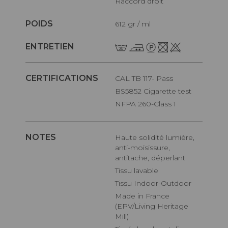
Raccord droit
POIDS
612 gr / ml
ENTRETIEN
CERTIFICATIONS
CAL TB 117- Pass
BS5852 Cigarette test
NFPA 260-Class 1
NOTES
Haute solidité lumière,
anti-moisissure,
antitache, déperlant
Tissu lavable
Tissu Indoor-Outdoor
Made in France
(EPV/Living Heritage
Mill)