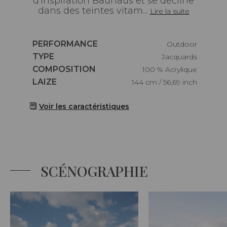
d'inspiration Bauhaus et se décline
dans des teintes vitam...
Lire la suite
Caractéristiques
PERFORMANCE
Outdoor
Caractéristiques
TYPE
Jacquards
Caractéristiques
COMPOSITION
100 % Acrylique
Caractéristiques
LAIZE
144 cm / 56,69 inch
Voir les caractéristiques
SCÉNOGRAPHIE