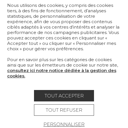
Nous utilisons des cookies, y compris des cookies
PAPIERS PEINTS
tiers, à des fins de fonctionnement, d’analyses
statistiques, de personnalisation de votre
TAPIS ET MOQUETTES
expérience, afin de vous proposer des contenus
ciblés adaptés à vos centres d’intérêts et analyser la
performance de nos campagnes publicitaires. Vous
MOBILIER
pouvez accepter ces cookies en cliquant sur «
PROJETS
Accepter tout » ou cliquer sur « Personnaliser mes
choix » pour gérer vos préférences.
SUR-MESURE
Pour en savoir plus sur les catégories de cookies
MAGAZINE
ainsi que sur les émetteurs de cookie sur notre site,
consultez ici notre notice dédiée à la gestion des
LA MAISON
cookies.
OÙ NOUS TROUVER ?
TOUT ACCEPTER
TOUT REFUSER
Carrière
Contact
Lexique
PERSONNALISER