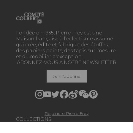
Fondée en 1935, Pierre Frey est une
Maison française à l’éclectisme assumé
qui crée, édite et fabrique des étoffes,
des papiers peints, des tapis sur-mesure
et du mobilier d'exception.
ABONNEZ-VOUS À NOTRE NEWSLETTER
Je m'abonne
Rejoindre Pierre Frey
COLLECTIONS
TISSUS