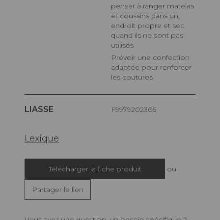
penser à ranger matelas
et coussins dans un
endroit propre et sec
quand ils ne sont pas
utilisés
Prévoir une confection
adaptée pour renforcer
les coutures
LIASSE
F9979202305
Lexique
Télécharger la fiche produit
ou
Partager le lien
Vous avez une question, un besoin spécifique ?