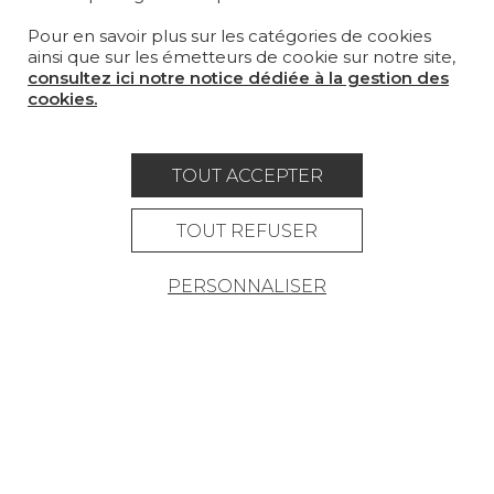
Pour en savoir plus sur les catégories de cookies
MAGAZINE
ainsi que sur les émetteurs de cookie sur notre site,
consultez ici notre notice dédiée à la gestion des
LA MAISON
cookies.
OÙ NOUS TROUVER ?
TOUT ACCEPTER
TOUT REFUSER
Carrière
Contact
Lexique
PERSONNALISER
Mentions légales
Politique générale de protection des
données
Condtions générales de vente
Espace presse