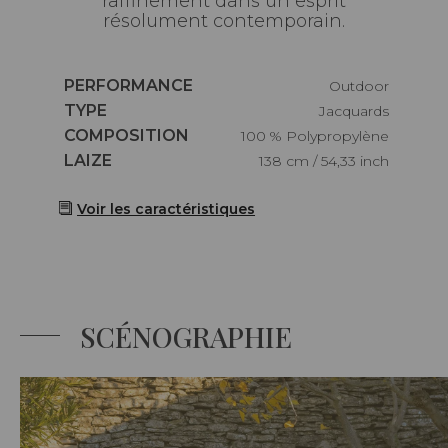
raffinement dans un esprit
résolument contemporain.
Caractéristiques
PERFORMANCE
Outdoor
Caractéristiques
TYPE
Jacquards
Caractéristiques
COMPOSITION
100 % Polypropylène
Caractéristiques
LAIZE
138 cm / 54,33 inch
Voir les caractéristiques
SCÉNOGRAPHIE