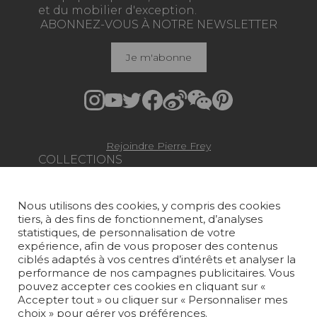
et du mobilier d'exception.
ABONNEZ-VOUS À NOTRE NEWSLETTER
Je m'abonne
Rejoindre Pierre Frey
COLLECTIONS
TISSUS
Nous utilisons des cookies, y compris des cookies
PAPIERS PEINTS
tiers, à des fins de fonctionnement, d’analyses
statistiques, de personnalisation de votre
TAPIS ET MOQUETTES
expérience, afin de vous proposer des contenus
ciblés adaptés à vos centres d’intérêts et analyser la
performance de nos campagnes publicitaires. Vous
MOBILIER
pouvez accepter ces cookies en cliquant sur «
PROJETS
Accepter tout » ou cliquer sur « Personnaliser mes
choix » pour gérer vos préférences.
SUR-MESURE