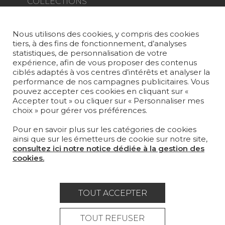
COLLECTIONS
TISSUS
Nous utilisons des cookies, y compris des cookies
PAPIERS PEINTS
tiers, à des fins de fonctionnement, d’analyses
statistiques, de personnalisation de votre
TAPIS ET MOQUETTES
expérience, afin de vous proposer des contenus
ciblés adaptés à vos centres d’intérêts et analyser la
performance de nos campagnes publicitaires. Vous
MOBILIER
pouvez accepter ces cookies en cliquant sur «
PROJETS
Accepter tout » ou cliquer sur « Personnaliser mes
choix » pour gérer vos préférences.
SUR-MESURE
Pour en savoir plus sur les catégories de cookies
MAGAZINE
ainsi que sur les émetteurs de cookie sur notre site,
consultez ici notre notice dédiée à la gestion des
LA MAISON
cookies.
OÙ NOUS TROUVER ?
TOUT ACCEPTER
TOUT REFUSER