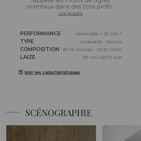
rappelle les motifs de tigres
orientaux dans des tons profo...
Lire la suite
Caractéristiques
PERFORMANCE
Martindale > 25 000 T
Caractéristiques
TYPE
Jacquards - Velours
Caractéristiques
COMPOSITION
80 % Viscose - 20 % Coton
Caractéristiques
LAIZE
139 cm / 54,72 inch
Voir les caractéristiques
SCÉNOGRAPHIE