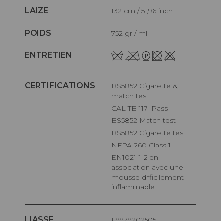
LAIZE
132 cm / 51,96 inch
POIDS
752 gr / ml
ENTRETIEN
CERTIFICATIONS
BS5852 Cigarette &
match test
CAL TB 117- Pass
BS5852 Match test
BS5852 Cigarette test
NFPA 260-Class 1
EN1021-1-2 en
association avec une
mousse difficilement
inflammable
LIASSE
F9979202505