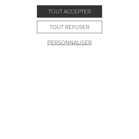
OÙ NOUS TROUVER ?
TOUT ACCEPTER
TOUT REFUSER
PERSONNALISER
Carrière
Contact
Lexique
Mentions légales
Politique générale de protection des
données
Condtions générales de vente
Espace presse
© Pierre Frey - 2026