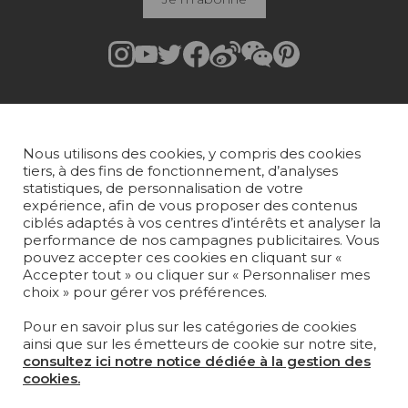
Rejoindre Pierre Frey
COLLECTIONS
Nous utilisons des cookies, y compris des cookies
TISSUS
tiers, à des fins de fonctionnement, d’analyses
statistiques, de personnalisation de votre
PAPIERS PEINTS
expérience, afin de vous proposer des contenus
ciblés adaptés à vos centres d’intérêts et analyser la
performance de nos campagnes publicitaires. Vous
TAPIS ET MOQUETTES
pouvez accepter ces cookies en cliquant sur «
Accepter tout » ou cliquer sur « Personnaliser mes
MOBILIER
choix » pour gérer vos préférences.
PROJETS
Pour en savoir plus sur les catégories de cookies
SUR-MESURE
ainsi que sur les émetteurs de cookie sur notre site,
consultez ici notre notice dédiée à la gestion des
MAGAZINE
cookies.
LA MAISON