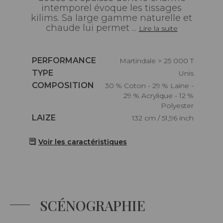
intemporel évoque les tissages
kilims. Sa large gamme naturelle et
chaude lui permet ...
Lire la suite
Caractéristiques
PERFORMANCE
Martindale > 25 000 T
Caractéristiques
TYPE
Unis
Caractéristiques
COMPOSITION
30 % Coton - 29 % Laine -
29 % Acrylique - 12 %
Polyester
Caractéristiques
LAIZE
132 cm / 51,96 inch
Voir les caractéristiques
SCÉNOGRAPHIE