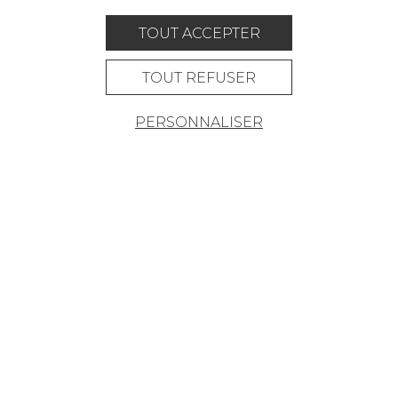
OÙ NOUS TROUVER ?
TOUT ACCEPTER
TOUT REFUSER
PERSONNALISER
Carrière
Contact
Lexique
Mentions légales
Politique générale de protection des
données
Condtions générales de vente
Espace presse
© Pierre Frey - 2026