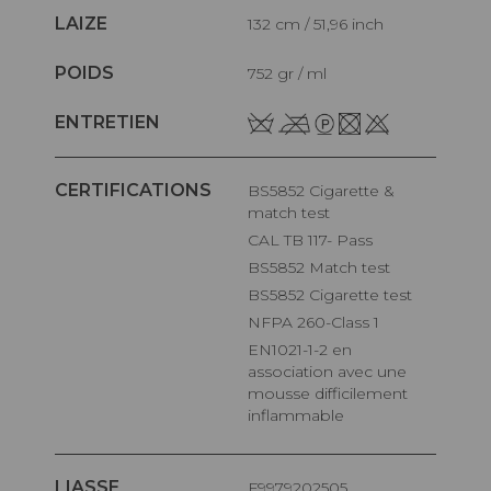
LAIZE
132 cm / 51,96 inch
POIDS
752 gr / ml
ENTRETIEN
CERTIFICATIONS
BS5852 Cigarette &
match test
CAL TB 117- Pass
BS5852 Match test
BS5852 Cigarette test
NFPA 260-Class 1
EN1021-1-2 en
association avec une
mousse difficilement
inflammable
LIASSE
F9979202505