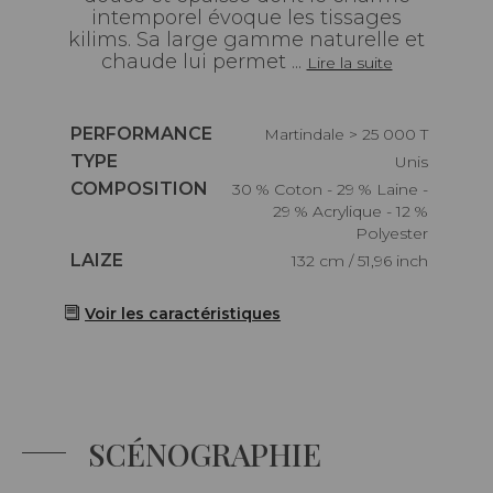
intemporel évoque les tissages
kilims. Sa large gamme naturelle et
chaude lui permet ...
Lire la suite
Caractéristiques
PERFORMANCE
Martindale > 25 000 T
Caractéristiques
TYPE
Unis
Caractéristiques
COMPOSITION
30 % Coton - 29 % Laine -
29 % Acrylique - 12 %
Polyester
Caractéristiques
LAIZE
132 cm / 51,96 inch
Voir les caractéristiques
SCÉNOGRAPHIE