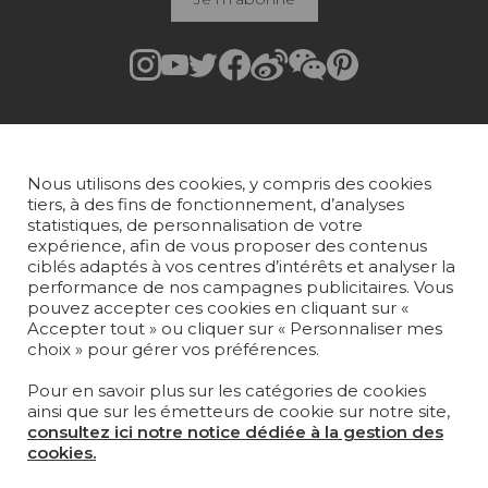
Rejoindre Pierre Frey
COLLECTIONS
Nous utilisons des cookies, y compris des cookies
TISSUS
tiers, à des fins de fonctionnement, d’analyses
statistiques, de personnalisation de votre
PAPIERS PEINTS
expérience, afin de vous proposer des contenus
ciblés adaptés à vos centres d’intérêts et analyser la
performance de nos campagnes publicitaires. Vous
TAPIS ET MOQUETTES
pouvez accepter ces cookies en cliquant sur «
Accepter tout » ou cliquer sur « Personnaliser mes
MOBILIER
choix » pour gérer vos préférences.
PROJETS
Pour en savoir plus sur les catégories de cookies
SUR-MESURE
ainsi que sur les émetteurs de cookie sur notre site,
consultez ici notre notice dédiée à la gestion des
MAGAZINE
cookies.
LA MAISON