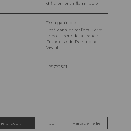
difficilement inflammable
Tissu gaufrable
Tissé dans les ateliers Pierre
Frey du nord de la France.
Entreprise du Patrimoine
Vivant.
L99792301
che produit
ou
Partager le lien