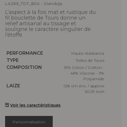
L4289_TDT_B04 - Gianduja
L’aspect à la fois mat et rustique du
fil bouclette de Tours donne un
relief artisanal au tissage et
souligne le caractère singulier de
l’étoffe.
Caractéristiques
PERFORMANCE
haute résistance
Caractéristiques
TYPE
Toiles de Tours
Caractéristiques
COMPOSITION
51% Coton / Cotton -
46% Viscose - 3%
Polyamide
Caractéristiques
LAIZE
128 cm env. / approx
50,39 inch
Voir les caractéristiques
Personnalisation