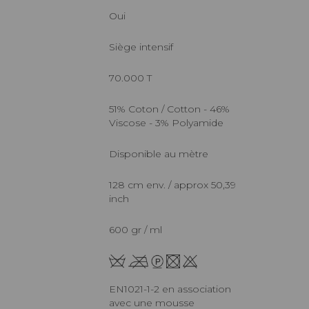
Oui
Siège intensif
70.000 T
51% Coton / Cotton - 46%
Viscose - 3% Polyamide
Disponible au mètre
128 cm env. / approx 50,39
inch
600 gr / ml
EN1021-1-2 en association
avec une mousse