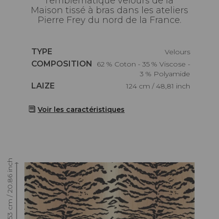
l'emblématique velours de la
Maison tissé à bras dans les ateliers
Pierre Frey du nord de la France.
Caractéristiques
TYPE
Velours
Caractéristiques
COMPOSITION
62 % Coton - 35 % Viscose -
3 % Polyamide
Caractéristiques
LAIZE
124 cm / 48,81 inch
Voir les caractéristiques
Raccord : Vertical 53 cm / 20.86 inch