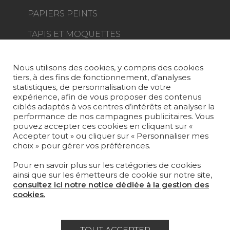
PAPIERS PEINTS
TAPIS ET MOQUETTES
MOBILIER
PROJETS
Nous utilisons des cookies, y compris des cookies
tiers, à des fins de fonctionnement, d’analyses
SUR-MESURE
statistiques, de personnalisation de votre
expérience, afin de vous proposer des contenus
MAGAZINE
ciblés adaptés à vos centres d’intérêts et analyser la
performance de nos campagnes publicitaires. Vous
pouvez accepter ces cookies en cliquant sur «
LA MAISON
Accepter tout » ou cliquer sur « Personnaliser mes
choix » pour gérer vos préférences.
OÙ NOUS TROUVER ?
Pour en savoir plus sur les catégories de cookies
ainsi que sur les émetteurs de cookie sur notre site,
consultez ici notre notice dédiée à la gestion des
cookies.
Carrière
Contact
Lexique