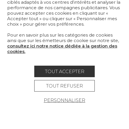
SUR-MESURE
ciblés adaptés à vos centres d’intérêts et analyser la
performance de nos campagnes publicitaires. Vous
pouvez accepter ces cookies en cliquant sur «
MAGAZINE
Accepter tout » ou cliquer sur « Personnaliser mes
choix » pour gérer vos préférences.
LA MAISON
Pour en savoir plus sur les catégories de cookies
OÙ NOUS TROUVER ?
ainsi que sur les émetteurs de cookie sur notre site,
consultez ici notre notice dédiée à la gestion des
cookies.
TOUT ACCEPTER
Carrière
Contact
Lexique
Mentions légales
TOUT REFUSER
Politique générale de protection des
PERSONNALISER
données
Condtions générales de vente
Espace presse