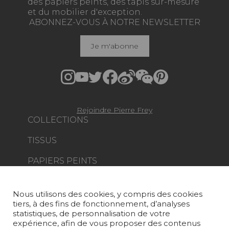
des papiers peints, des tapis sur-mesure
et du mobilier d'exception.
ABONNEZ-VOUS À NOTRE NEWSLETTER
Je m'abonne
Rejoindre Pierre Frey
COLLECTIONS
TISSUS
PAPIERS PEINTS
TAPIS ET MOQUETTES
Nous utilisons des cookies, y compris des cookies
MOBILIER
tiers, à des fins de fonctionnement, d’analyses
PROJETS
statistiques, de personnalisation de votre
expérience, afin de vous proposer des contenus