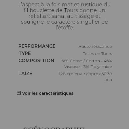
L’aspect à la fois mat et rustique du
fil bouclette de Tours donne un
relief artisanal au tissage et
souligne le caractère singulier de
l’étoffe.
Caractéristiques
PERFORMANCE
haute résistance
Caractéristiques
TYPE
Toiles de Tours
Caractéristiques
COMPOSITION
51% Coton / Cotton - 46%
Viscose - 3% Polyamide
Caractéristiques
LAIZE
128 cm env. / approx 50,39
inch
Voir les caractéristiques