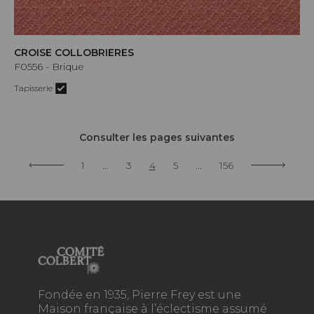
CROISE COLLOBRIERES
F0556 - Brique
Tapisserie
Consulter les pages suivantes
1
...
3
4
5
...
156
Fondée en 1935, Pierre Frey est une
Maison française à l’éclectisme assumé