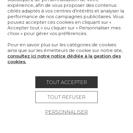
expérience, afin de vous proposer des contenus
SUR-MESURE
ciblés adaptés à vos centres d’intérêts et analyser la
performance de nos campagnes publicitaires. Vous
pouvez accepter ces cookies en cliquant sur «
MAGAZINE
Accepter tout » ou cliquer sur « Personnaliser mes
choix » pour gérer vos préférences.
LA MAISON
Pour en savoir plus sur les catégories de cookies
OÙ NOUS TROUVER ?
ainsi que sur les émetteurs de cookie sur notre site,
consultez ici notre notice dédiée à la gestion des
cookies.
TOUT ACCEPTER
Carrière
Contact
Lexique
Mentions légales
TOUT REFUSER
Politique générale de protection des
PERSONNALISER
données
Condtions générales de vente