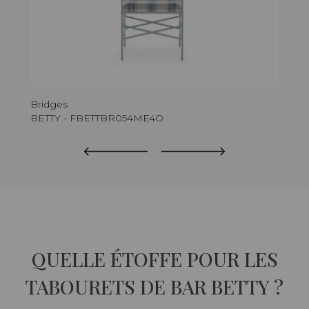
Bridges
Cha
BETTY - FBETTBR054ME4O
BE
QUELLE ÉTOFFE POUR LES
TABOURETS DE BAR BETTY ?