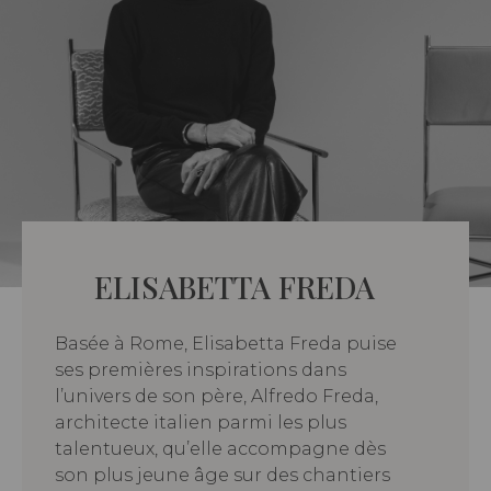
ELISABETTA FREDA
Basée à Rome, Elisabetta Freda puise
ses premières inspirations dans
l’univers de son père, Alfredo Freda,
architecte italien parmi les plus
talentueux, qu’elle accompagne dès
son plus jeune âge sur des chantiers