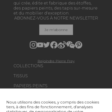
qui crée, édite et fabrique des étoffes,
des papiers peints, des tapis sur-mesure
et du mobilier d'exception.
ABONNEZ-VOUS À NOTRE NEWSLETTER
Je m'abonne
Rejoindre Pierre Frey
COLLECTIONS
TISSUS
PAPIERS PEINTS
TAPIS ET MOQUETTES
Nous utilisons des cookies, y compris des cookies
MOBILIER
tiers, à des fins de fonctionnement, d’analyses
PROJETS
statistiques, de personnalisation de votre