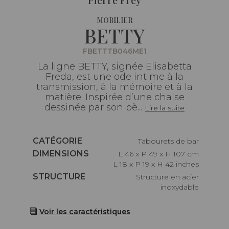
MOBILIER
BETTY
FBETTTB046ME1
La ligne BETTY, signée Elisabetta
Freda, est une ode intime à la
transmission, à la mémoire et à la
matière. Inspirée d’une chaise
dessinée par son pè...
Lire la suite
Caractéristiques
CATÉGORIE
Tabourets de bar
Caractéristiques
DIMENSIONS
L 46 x P 49 x H 107 cm
L 18 x P 19 x H 42 inches
Caractéristiques
STRUCTURE
Structure en acier
inoxydable
Voir les caractéristiques