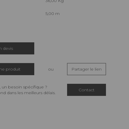
36,00 Kg
5,00 m
 devis
che produit
ou
Partager le lien
 un besoin spécifique ?
Contact
d dans les meilleurs délais.