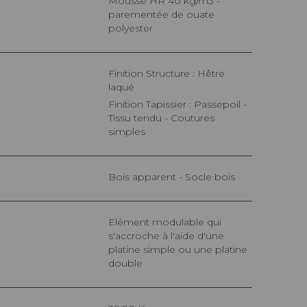
Mousse HR 40 kg/m3 -
parementée de ouate
polyester
Finition Structure : Hêtre
laqué
Finition Tapissier : Passepoil -
Tissu tendu - Coutures
simples
Bois apparent - Socle bois
Elément modulable qui
s'accroche à l'aide d'une
platine simple ou une platine
double