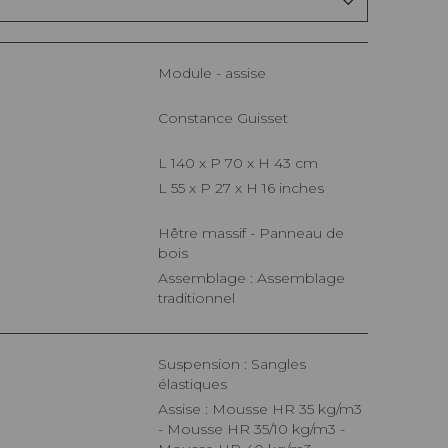
Module - assise
Constance Guisset
L 140 x P 70 x H 43 cm
L 55 x P 27 x H 16 inches
Hêtre massif - Panneau de
bois
Assemblage : Assemblage
traditionnel
Suspension : Sangles
élastiques
Assise : Mousse HR 35 kg/m3
- Mousse HR 35/10 kg/m3 -