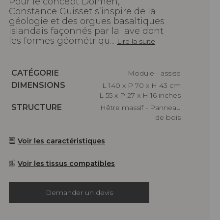
Pour le concept Dolmen,
Constance Guisset s’inspire de la
géologie et des orgues basaltiques
islandais façonnés par la lave dont
les formes géométriqu...
Lire la suite
Caractéristiques
CATÉGORIE
Module - assise
Caractéristiques
DIMENSIONS
L 140 x P 70 x H 43 cm
L 55 x P 27 x H 16 inches
Caractéristiques
STRUCTURE
Hêtre massif - Panneau
de bois
Voir les caractéristiques
Voir les tissus compatibles
Demander un devis