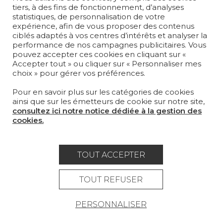
tiers, à des fins de fonctionnement, d’analyses
SUR-MESURE
statistiques, de personnalisation de votre
expérience, afin de vous proposer des contenus
MAGAZINE
ciblés adaptés à vos centres d’intérêts et analyser la
performance de nos campagnes publicitaires. Vous
pouvez accepter ces cookies en cliquant sur «
LA MAISON
Accepter tout » ou cliquer sur « Personnaliser mes
choix » pour gérer vos préférences.
OÙ NOUS TROUVER ?
Pour en savoir plus sur les catégories de cookies
ainsi que sur les émetteurs de cookie sur notre site,
consultez ici notre notice dédiée à la gestion des
cookies.
Carrière
Contact
Lexique
TOUT ACCEPTER
Mentions légales
Politique générale de protection des
TOUT REFUSER
données
PERSONNALISER
Condtions générales de vente