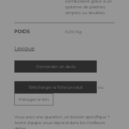
s'emboitent grâce à un
systeme de platines
simples ou doubles
POIDS
0,00 Kg
Lexique
Demander un devis
Télécharger la fiche produit
ou
Partager le lien
Vous avez une question, un besoin spécifique ?
Notre équipe vous répond dans les meilleurs
délais.