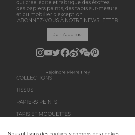
qui crée, édite et fabrique des étoffes,
des papiers peints, des tapis sur-mesure
et du mobilier d'exception.
ABONNEZ-VOUS À NOTRE NEWSLETTER
Je m'abonne
Rejoindre Pierre Frey
COLLECTIONS
TISSUS
PAPIERS PEINTS
TAPIS ET MOQUETTES
MOBILIER
PROJETS
Nous utilisons des cookies, y compris des cookies