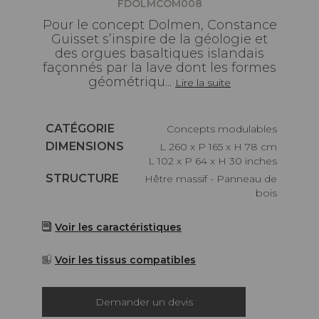
FDOLMCOM008
Pour le concept Dolmen, Constance
Guisset s’inspire de la géologie et
des orgues basaltiques islandais
façonnés par la lave dont les formes
géométriqu...
Lire la suite
Caractéristiques
CATÉGORIE
Concepts modulables
Caractéristiques
DIMENSIONS
L 260 x P 165 x H 78 cm
L 102 x P 64 x H 30 inches
Caractéristiques
STRUCTURE
Hêtre massif - Panneau de
bois
Voir les caractéristiques
Voir les tissus compatibles
Demander un devis