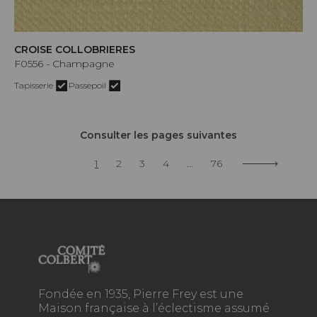
CROISE COLLOBRIERES
F0556 - Champagne
Tapisserie
Passepoil
Consulter les pages suivantes
1
2
3
4
...
76
Fondée en 1935, Pierre Frey est une
Maison française à l’éclectisme assumé