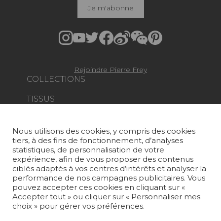
Je m'abonne
Rejoindre Pierre Frey
COLLECTIONS
TISSUS
PAPIERS PEINTS
Nous utilisons des cookies, y compris des cookies
TAPIS ET MOQUETTES
tiers, à des fins de fonctionnement, d’analyses
statistiques, de personnalisation de votre
MOBILIER
expérience, afin de vous proposer des contenus
PROJETS
ciblés adaptés à vos centres d’intérêts et analyser la
performance de nos campagnes publicitaires. Vous
pouvez accepter ces cookies en cliquant sur «
SUR-MESURE
Accepter tout » ou cliquer sur « Personnaliser mes
choix » pour gérer vos préférences.
MAGAZINE