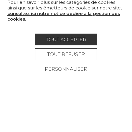
Pour en savoir plus sur les catégories de cookies
LA MAISON
ainsi que sur les émetteurs de cookie sur notre site,
consultez ici notre notice dédiée à la gestion des
OÙ NOUS TROUVER ?
cookies.
TOUT ACCEPTER
Carrière
Contact
Lexique
TOUT REFUSER
Mentions légales
PERSONNALISER
Politique générale de protection des
données
Condtions générales de vente
Espace presse
© Pierre Frey - 2026