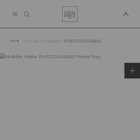
Panneau de gestion des cookies
Pierre
LA MAISON
Frey
SUPPORT
Accueil
Mobilier
FVESTGU045BI2