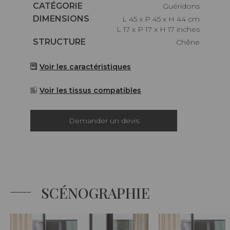
Caractéristiques
CATÉGORIE
Guéridons
Caractéristiques
DIMENSIONS
L 45 x P 45 x H 44 cm
L 17 x P 17 x H 17 inches
Caractéristiques
STRUCTURE
Chêne
Voir les caractéristiques
Voir les tissus compatibles
Demander un devis
SCÉNOGRAPHIE