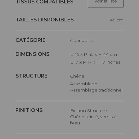
Voir la liste
TISSUS COMPATIBLES
TAILLES DISPONIBLES
45 cm
CATÉGORIE
Guéridons
DIMENSIONS
L 45 x P 45 x H 44 cm
L 17 x P 17 x H 17 inches
STRUCTURE
Chêne
Assemblage :
Assemblage traditionnel
FINITIONS
Finition Structure :
Chêne teinté, vernis à
l'eau