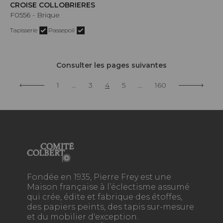
CROISE COLLOBRIERES
F0556 - Brique
Tapisserie
Passepoil
Consulter les pages suivantes
1
...
3
4
5
...
160
Fondée en 1935, Pierre Frey est une
Maison française à l’éclectisme assumé
qui crée, édite et fabrique des étoffes,
des papiers peints, des tapis sur-mesure
et du mobilier d'exception.