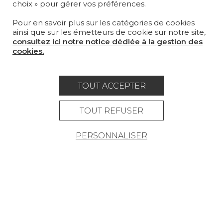
choix » pour gérer vos préférences.
MAGAZINE
Pour en savoir plus sur les catégories de cookies
LA MAISON
ainsi que sur les émetteurs de cookie sur notre site,
consultez ici notre notice dédiée à la gestion des
OÙ NOUS TROUVER ?
cookies.
TOUT ACCEPTER
Carrière
Contact
Lexique
TOUT REFUSER
Mentions légales
PERSONNALISER
Politique générale de protection des
données
Condtions générales de vente
Espace presse