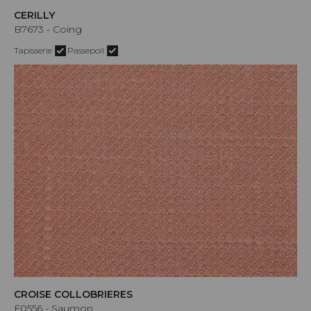
CERILLY
B7673 - Coing
Tapisserie
Passepoil
CROISE COLLOBRIERES
F0556 - Saumon