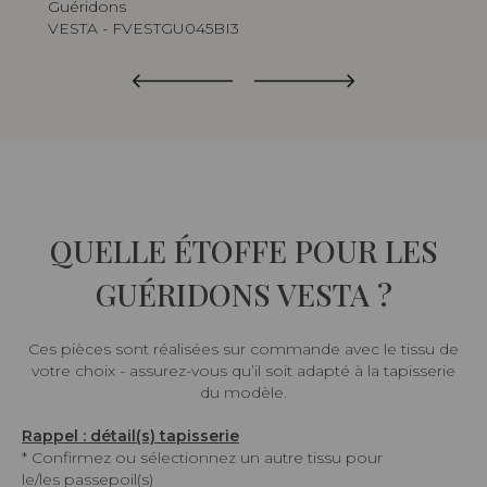
Guéridons
Gué
VESTA - FVESTGU045BI3
VE
QUELLE ÉTOFFE POUR LES
GUÉRIDONS VESTA ?
Ces pièces sont réalisées sur commande avec le tissu de
votre choix - assurez-vous qu’il soit adapté à la tapisserie
du modèle.
Rappel : détail(s) tapisserie
* Confirmez ou sélectionnez un autre tissu pour
le/les passepoil(s)