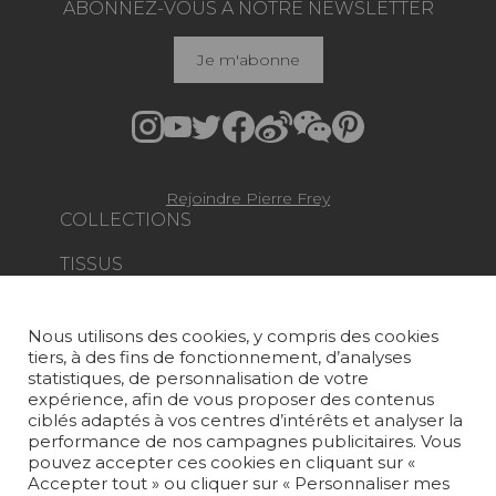
ABONNEZ-VOUS À NOTRE NEWSLETTER
Je m'abonne
Rejoindre Pierre Frey
COLLECTIONS
TISSUS
PAPIERS PEINTS
Nous utilisons des cookies, y compris des cookies
TAPIS ET MOQUETTES
tiers, à des fins de fonctionnement, d’analyses
statistiques, de personnalisation de votre
MOBILIER
expérience, afin de vous proposer des contenus
PROJETS
ciblés adaptés à vos centres d’intérêts et analyser la
performance de nos campagnes publicitaires. Vous
pouvez accepter ces cookies en cliquant sur «
SUR-MESURE
Accepter tout » ou cliquer sur « Personnaliser mes