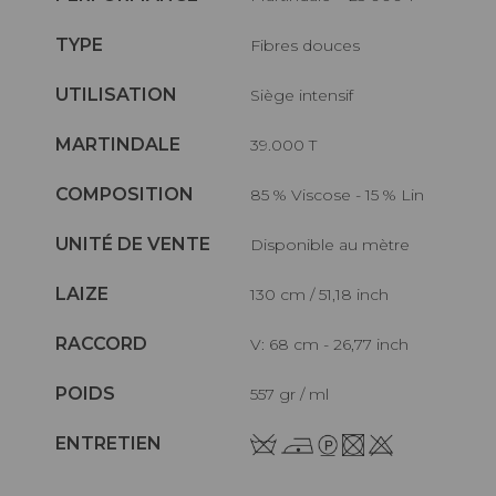
TYPE
Fibres douces
UTILISATION
Siège intensif
MARTINDALE
39.000 T
COMPOSITION
85 % Viscose - 15 % Lin
UNITÉ DE VENTE
Disponible au mètre
LAIZE
130 cm / 51,18 inch
RACCORD
V: 68 cm - 26,77 inch
POIDS
557 gr / ml
ENTRETIEN