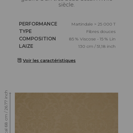
siècle.
Caractéristiques
PERFORMANCE
Martindale > 25 000 T
Caractéristiques
TYPE
Fibres douces
Caractéristiques
COMPOSITION
85 % Viscose - 15 % Lin
Caractéristiques
LAIZE
130 cm / 51,18 inch
Voir les caractéristiques
Raccord : Vertical 68 cm / 26.77 inch