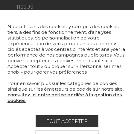
TISSUS
PAPIERS PEINTS
Nous utilisons des cookies, y compris des cookies
TAPIS ET MOQUETTES
tiers, à des fins de fonctionnement, d’analyses
statistiques, de personnalisation de votre
MOBILIER
expérience, afin de vous proposer des contenus
PROJETS
ciblés adaptés à vos centres d’intérêts et analyser la
performance de nos campagnes publicitaires. Vous
pouvez accepter ces cookies en cliquant sur «
SUR-MESURE
Accepter tout » ou cliquer sur « Personnaliser mes
choix » pour gérer vos préférences.
MAGAZINE
Pour en savoir plus sur les catégories de cookies
LA MAISON
ainsi que sur les émetteurs de cookie sur notre site,
consultez ici notre notice dédiée à la gestion des
OÙ NOUS TROUVER ?
cookies.
TOUT ACCEPTER