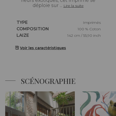
fleurs exotiques, cet imprimé se
déploie sur ...
Lire la suite
Caractéristiques
TYPE
Imprimés
Caractéristiques
COMPOSITION
100 % Coton
Caractéristiques
LAIZE
142 cm / 55,90 inch
Voir les caractéristiques
SCÉNOGRAPHIE