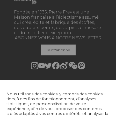
Fondée en 1935, Pierre Frey est une
Maison française à l’éclectisme assumé
qui crée, édite et fabrique des étoffes,
des papiers peints, des tapis sur-mesure
et du mobilier d'exception.
ABONNEZ-VOUS À NOTRE NEWSLETTER
Je m'abonne
Rejoindre Pierre Frey
COLLECTIONS
Nous utilisons des cookies, y compris des cookies
TISSUS
tiers, à des fins de fonctionnement, d’analyses
statistiques, de personnalisation de votre
PAPIERS PEINTS
expérience, afin de vous proposer des contenus
ciblés adaptés à vos centres d’intérêts et analyser la