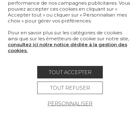
performance de nos campagnes publicitaires. Vous
TAPIS ET MOQUETTES
pouvez accepter ces cookies en cliquant sur «
Accepter tout » ou cliquer sur « Personnaliser mes
MOBILIER
choix » pour gérer vos préférences.
PROJETS
Pour en savoir plus sur les catégories de cookies
SUR-MESURE
ainsi que sur les émetteurs de cookie sur notre site,
consultez ici notre notice dédiée à la gestion des
MAGAZINE
cookies.
LA MAISON
OÙ NOUS TROUVER ?
TOUT ACCEPTER
TOUT REFUSER
PERSONNALISER
Carrière
Contact
Lexique
Mentions légales
Politique générale de protection des