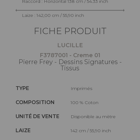
Raccord : Horizontal 138 cm / 54.33 inch
Laize : 142,00 cm / 55,90 inch
FICHE PRODUIT
LUCILLE
F3787001 - Creme 01
Pierre Frey - Dessins Signatures -
Tissus
TYPE
Imprimés
COMPOSITION
100 % Coton
UNITÉ DE VENTE
Disponible au mètre
LAIZE
142 cm / 55,90 inch