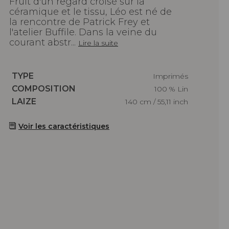
Fruit d'un regard croisé sur la
céramique et le tissu, Léo est né de
la rencontre de Patrick Frey et
l'atelier Buffile. Dans la veine du
courant abstr...
Lire la suite
Caractéristiques
TYPE
Imprimés
Caractéristiques
COMPOSITION
100 % Lin
Caractéristiques
LAIZE
140 cm / 55,11 inch
Voir les caractéristiques