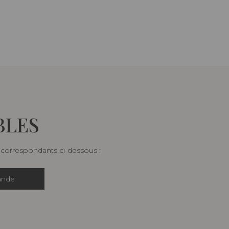
BLES
s correspondants ci-dessous :
ande