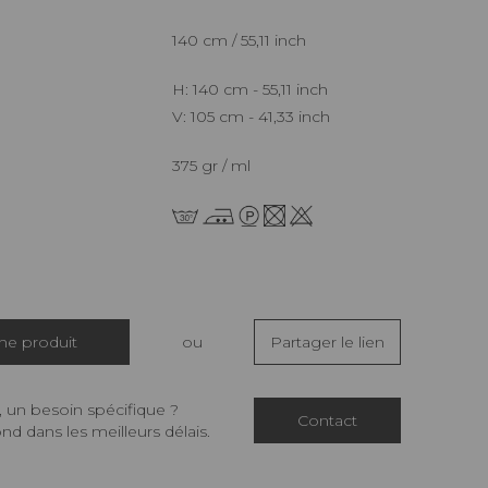
140 cm / 55,11 inch
H: 140 cm - 55,11 inch
V: 105 cm - 41,33 inch
375 gr / ml
che produit
ou
Partager le lien
 un besoin spécifique ?
Contact
d dans les meilleurs délais.