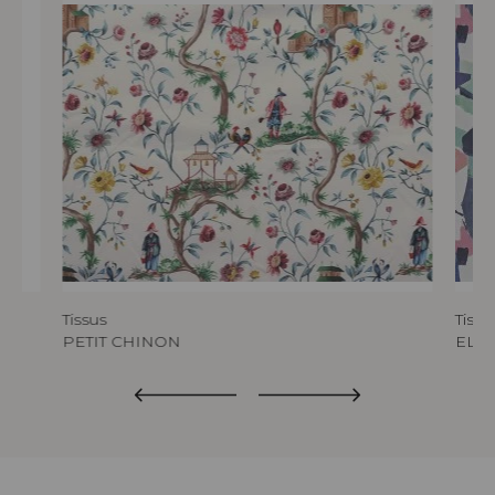
Tissus
Tissu
PETIT CHINON
ELIX