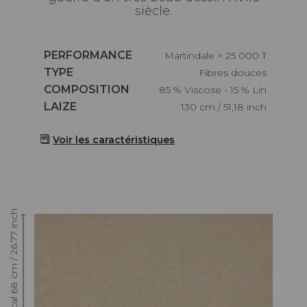
siècle.
Caractéristiques
PERFORMANCE
Martindale > 25 000 T
Caractéristiques
TYPE
Fibres douces
Caractéristiques
COMPOSITION
85 % Viscose - 15 % Lin
Caractéristiques
LAIZE
130 cm / 51,18 inch
Voir les caractéristiques
Raccord : Vertical 68 cm / 26.77 inch