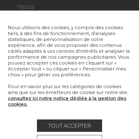
TISSUS
PAPIERS PEINTS
Nous utilisons des cookies, y compris des cookies
TAPIS ET MOQUETTES
tiers, à des fins de fonctionnement, d’analyses
statistiques, de personnalisation de votre
MOBILIER
expérience, afin de vous proposer des contenus
PROJETS
ciblés adaptés à vos centres d’intérêts et analyser la
performance de nos campagnes publicitaires. Vous
pouvez accepter ces cookies en cliquant sur «
SUR-MESURE
Accepter tout » ou cliquer sur « Personnaliser mes
choix » pour gérer vos préférences.
MAGAZINE
Pour en savoir plus sur les catégories de cookies
LA MAISON
ainsi que sur les émetteurs de cookie sur notre site,
consultez ici notre notice dédiée à la gestion des
OÙ NOUS TROUVER ?
cookies.
TOUT ACCEPTER