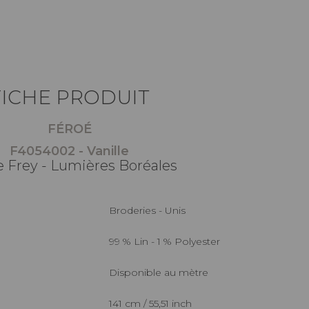
FICHE PRODUIT
FÉROÉ
F4054002 - Vanille
e Frey - Lumières Boréales
Broderies - Unis
99 % Lin - 1 % Polyester
Disponible au mètre
141 cm / 55,51 inch