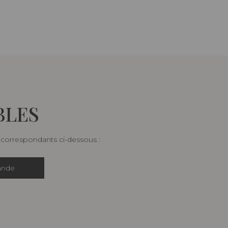
BLES
s correspondants ci-dessous :
ande