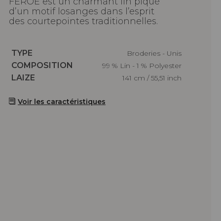
FÉROÉ est un charmant lin piqué
d’un motif losanges dans l’esprit
des courtepointes traditionnelles.
Caractéristiques
TYPE
Broderies - Unis
Caractéristiques
COMPOSITION
99 % Lin - 1 % Polyester
Caractéristiques
LAIZE
141 cm / 55,51 inch
Voir les caractéristiques