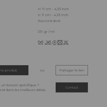
H: 11 cm - 4,33 inch
V: 11 cm - 4,33 inch
Raccord droit
331 gr / ml
che produit
ou
Partager le lien
 un besoin spécifique ?
Contact
d dans les meilleurs délais.