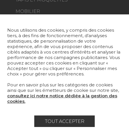
MOBILIER
PROJETS
SUR-MESURE
Nous utilisons des cookies, y compris des cookies
tiers, à des fins de fonctionnement, d’analyses
MAGAZINE
statistiques, de personnalisation de votre
expérience, afin de vous proposer des contenus
LA MAISON
ciblés adaptés à vos centres d’intérêts et analyser la
performance de nos campagnes publicitaires. Vous
pouvez accepter ces cookies en cliquant sur «
OÙ NOUS TROUVER ?
Accepter tout » ou cliquer sur « Personnaliser mes
choix » pour gérer vos préférences.
Pour en savoir plus sur les catégories de cookies
ainsi que sur les émetteurs de cookie sur notre site,
consultez ici notre notice dédiée à la gestion des
Carrière
Contact
Lexique
cookies.
Mentions légales
Politique générale de protection des
TOUT ACCEPTER