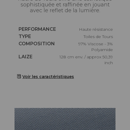
sophistiquée et raffinée en jouant
avec le reflet de la lumière.
Caractéristiques
PERFORMANCE
haute résistance
Caractéristiques
TYPE
Toiles de Tours
Caractéristiques
COMPOSITION
97% Viscose - 3%
Polyamide
Caractéristiques
LAIZE
128 cm env. / approx 50,39
inch
Voir les caractéristiques