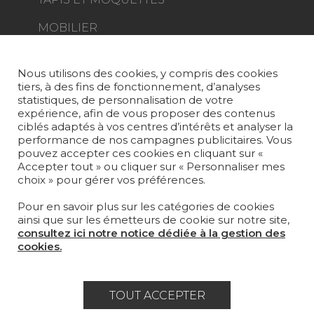
MOBILIER
PROJETS
SUR-MESURE
Nous utilisons des cookies, y compris des cookies
tiers, à des fins de fonctionnement, d’analyses
MAGAZINE
statistiques, de personnalisation de votre
expérience, afin de vous proposer des contenus
LA MAISON
ciblés adaptés à vos centres d’intérêts et analyser la
performance de nos campagnes publicitaires. Vous
pouvez accepter ces cookies en cliquant sur «
OÙ NOUS TROUVER ?
Accepter tout » ou cliquer sur « Personnaliser mes
choix » pour gérer vos préférences.
Pour en savoir plus sur les catégories de cookies
ainsi que sur les émetteurs de cookie sur notre site,
consultez ici notre notice dédiée à la gestion des
Carrière
Contact
Lexique
cookies.
Mentions légales
Politique générale de protection des
TOUT ACCEPTER