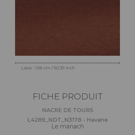
Laize : 128 cm / 50,39 inch
FICHE PRODUIT
NACRE DE TOURS
L4289_NDT_N3178 - Havane
Le manach