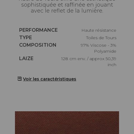
sophistiquée et raffinée en jouant
avec le reflet de la lumière.
Caractéristiques
PERFORMANCE
haute résistance
Caractéristiques
TYPE
Toiles de Tours
Caractéristiques
COMPOSITION
97% Viscose - 3%
Polyamide
Caractéristiques
LAIZE
128 cm env. / approx 50,39
inch
Voir les caractéristiques