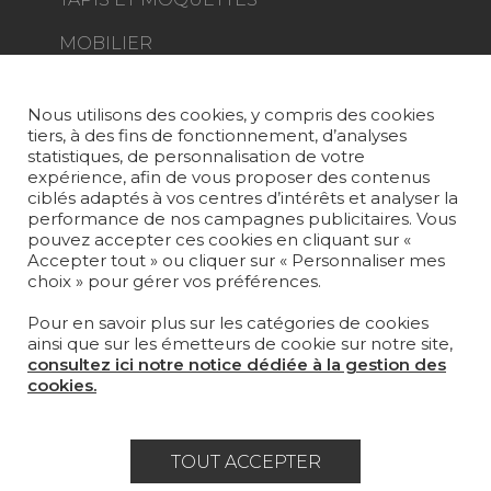
MOBILIER
PROJETS
SUR-MESURE
Nous utilisons des cookies, y compris des cookies
tiers, à des fins de fonctionnement, d’analyses
MAGAZINE
statistiques, de personnalisation de votre
expérience, afin de vous proposer des contenus
LA MAISON
ciblés adaptés à vos centres d’intérêts et analyser la
performance de nos campagnes publicitaires. Vous
pouvez accepter ces cookies en cliquant sur «
OÙ NOUS TROUVER ?
Accepter tout » ou cliquer sur « Personnaliser mes
choix » pour gérer vos préférences.
Pour en savoir plus sur les catégories de cookies
ainsi que sur les émetteurs de cookie sur notre site,
consultez ici notre notice dédiée à la gestion des
Carrière
Contact
Lexique
cookies.
Mentions légales
Politique générale de protection des
TOUT ACCEPTER