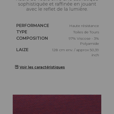
sophistiquée et raffinée en jouant
avec le reflet de la lumière.
Caractéristiques
PERFORMANCE
haute résistance
Caractéristiques
TYPE
Toiles de Tours
Caractéristiques
COMPOSITION
97% Viscose - 3%
Polyamide
Caractéristiques
LAIZE
128 cm env. / approx 50,39
inch
Voir les caractéristiques