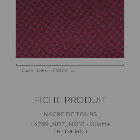
Laize : 128 cm / 50,39 inch
FICHE PRODUIT
NACRE DE TOURS
L4289_NDT_N3118 - Griotte
Le manach