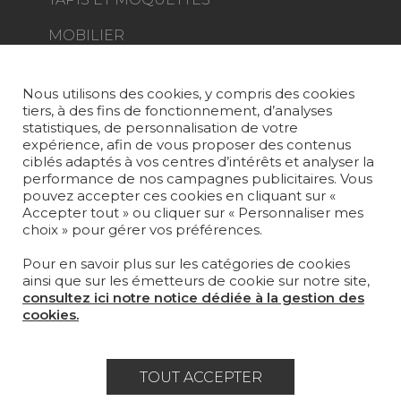
MOBILIER
PROJETS
SUR-MESURE
Nous utilisons des cookies, y compris des cookies
tiers, à des fins de fonctionnement, d’analyses
MAGAZINE
statistiques, de personnalisation de votre
expérience, afin de vous proposer des contenus
LA MAISON
ciblés adaptés à vos centres d’intérêts et analyser la
performance de nos campagnes publicitaires. Vous
pouvez accepter ces cookies en cliquant sur «
OÙ NOUS TROUVER ?
Accepter tout » ou cliquer sur « Personnaliser mes
choix » pour gérer vos préférences.
Pour en savoir plus sur les catégories de cookies
ainsi que sur les émetteurs de cookie sur notre site,
consultez ici notre notice dédiée à la gestion des
Carrière
Contact
Lexique
cookies.
Mentions légales
Politique générale de protection des
TOUT ACCEPTER