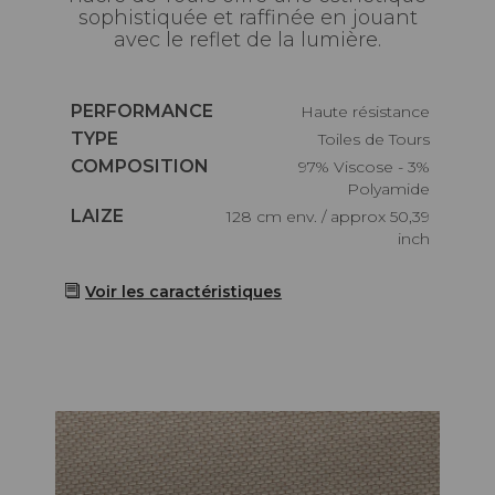
sophistiquée et raffinée en jouant
avec le reflet de la lumière.
Caractéristiques
PERFORMANCE
haute résistance
Caractéristiques
TYPE
Toiles de Tours
Caractéristiques
COMPOSITION
97% Viscose - 3%
Polyamide
Caractéristiques
LAIZE
128 cm env. / approx 50,39
inch
Voir les caractéristiques