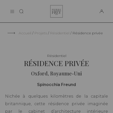
Panneau de gestion des cookies
Pierre
LA MAISON
Frey
SUPPORT
Accueil
Projets
Résidentiel
Résidence privée
Résidentiel
RÉSIDENCE PRIVÉE
Oxford, Royaume-Uni
Spinocchia Freund
Nichée à quelques kilomètres de la capitale
britannique, cette résidence privée imaginée
par le cabinet d’architecture intérieure