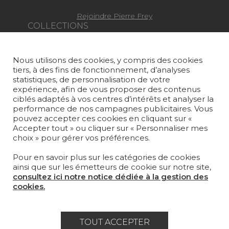
Rejoindre Pierre Frey
COLLECTIONS
TISSUS
Nous utilisons des cookies, y compris des cookies
PAPIERS PEINTS
tiers, à des fins de fonctionnement, d’analyses
statistiques, de personnalisation de votre
TAPIS ET MOQUETTES
expérience, afin de vous proposer des contenus
ciblés adaptés à vos centres d’intérêts et analyser la
MOBILIER
performance de nos campagnes publicitaires. Vous
PROJETS
pouvez accepter ces cookies en cliquant sur «
Accepter tout » ou cliquer sur « Personnaliser mes
choix » pour gérer vos préférences.
SUR-MESURE
Pour en savoir plus sur les catégories de cookies
MAGAZINE
ainsi que sur les émetteurs de cookie sur notre site,
consultez ici notre notice dédiée à la gestion des
LA MAISON
cookies.
OÙ NOUS TROUVER ?
TOUT ACCEPTER