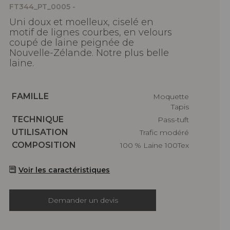
FT344_PT_0005 -
Uni doux et moelleux, ciselé en
motif de lignes courbes, en velours
coupé de laine peignée de
Nouvelle-Zélande. Notre plus belle
laine.
Caractéristiques
FAMILLE
Moquette
Tapis
Caractéristiques
TECHNIQUE
Pass-tuft
Caractéristiques
UTILISATION
Trafic modéré
Caractéristiques
COMPOSITION
100 % Laine 100Tex
Voir les caractéristiques
Demander un devis