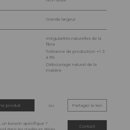
Grande largeur
Irrégularités naturelles de la
fibre
Tolérance de production +/- 3
à 5%
Débourrage naturel de la
matière
che produit
ou
Partager le lien
 un besoin spécifique ?
Contact
d dans les meilleurs délais.