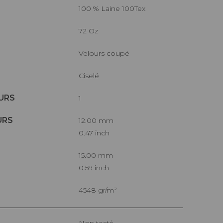
100 % Laine 100Tex
72 Oz
Velours coupé
Ciselé
URS
1
URS
12.00 mm
0.47 inch
15.00 mm
0.59 inch
4548 gr/m²
Non testé