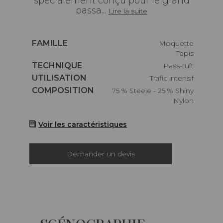
spécialement conçu pour le grand
passa...
Lire la suite
Caractéristiques
FAMILLE
Moquette
Tapis
Caractéristiques
TECHNIQUE
Pass-tuft
Caractéristiques
UTILISATION
Trafic intensif
Caractéristiques
COMPOSITION
75 % Steele - 25 % Shiny
Nylon
Voir les caractéristiques
Demander un devis