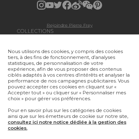
Rejoindre Pierre Frey
COLLECTIONS
TISSUS
Nous utilisons des cookies, y compris des cookies
PAPIERS PEINTS
tiers, à des fins de fonctionnement, d’analyses
statistiques, de personnalisation de votre
TAPIS ET MOQUETTES
expérience, afin de vous proposer des contenus
ciblés adaptés à vos centres d’intérêts et analyser la
MOBILIER
performance de nos campagnes publicitaires. Vous
pouvez accepter ces cookies en cliquant sur «
PROJETS
Accepter tout » ou cliquer sur « Personnaliser mes
choix » pour gérer vos préférences.
SUR-MESURE
Pour en savoir plus sur les catégories de cookies
MAGAZINE
ainsi que sur les émetteurs de cookie sur notre site,
consultez ici notre notice dédiée à la gestion des
LA MAISON
cookies.
OÙ NOUS TROUVER ?