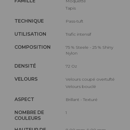
FAMILLE
Moquette
Tapis
TECHNIQUE
Pass-tuft
UTILISATION
Trafic intensif
COMPOSITION
75 % Steele - 25 % Shiny
Nylon
DENSITÉ
72 Oz
VELOURS
Velours coupé overtufté
Velours bouclé
ASPECT
Brillant - Texturé
NOMBRE DE
1
COULEURS
HAUTEUR DE