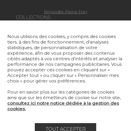
Rejoindre Pierre Frey
COLLECTIONS
TISSUS
Nous utilisons des cookies, y compris des cookies
PAPIERS PEINTS
tiers, à des fins de fonctionnement, d’analyses
statistiques, de personnalisation de votre
TAPIS ET MOQUETTES
expérience, afin de vous proposer des contenus
ciblés adaptés à vos centres d’intérêts et analyser la
MOBILIER
performance de nos campagnes publicitaires. Vous
pouvez accepter ces cookies en cliquant sur «
PROJETS
Accepter tout » ou cliquer sur « Personnaliser mes
choix » pour gérer vos préférences.
SUR-MESURE
Pour en savoir plus sur les catégories de cookies
MAGAZINE
ainsi que sur les émetteurs de cookie sur notre site,
consultez ici notre notice dédiée à la gestion des
LA MAISON
cookies.
OÙ NOUS TROUVER ?
TOUT ACCEPTER