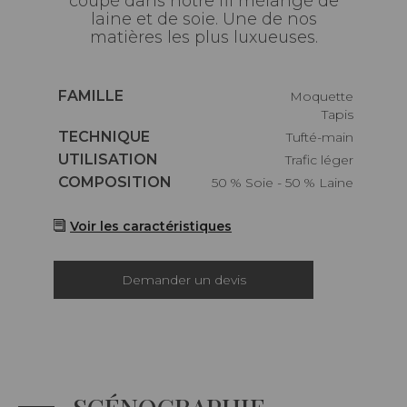
coupé dans notre fil mélangé de
laine et de soie. Une de nos
matières les plus luxueuses.
Caractéristiques
FAMILLE
Moquette
Tapis
Caractéristiques
TECHNIQUE
Tufté-main
Caractéristiques
UTILISATION
Trafic léger
Caractéristiques
COMPOSITION
50 % Soie - 50 % Laine
Voir les caractéristiques
Demander un devis