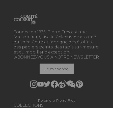
Fondée en 1935, Pierre Frey est une
Maison française à l’éclectisme assumé
qui crée, édite et fabrique des étoffes,
des papiers peints, des tapis sur-mesure
et du mobilier d'exception.
ABONNEZ-VOUS À NOTRE NEWSLETTER
Je m'abonne
Rejoindre Pierre Frey
COLLECTIONS