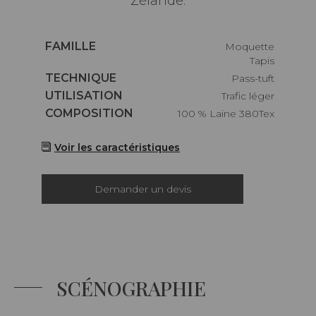
Zélande.
Caractéristiques
FAMILLE
Moquette
Tapis
Caractéristiques
TECHNIQUE
Pass-tuft
Caractéristiques
UTILISATION
Trafic léger
Caractéristiques
COMPOSITION
100 % Laine 380Tex
Voir les caractéristiques
Demander un devis
SCÉNOGRAPHIE