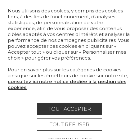
TISSUS
Nous utilisons des cookies, y compris des cookies
PAPIERS PEINTS
tiers, à des fins de fonctionnement, d’analyses
statistiques, de personnalisation de votre
TAPIS ET MOQUETTES
expérience, afin de vous proposer des contenus
ciblés adaptés à vos centres d’intérêts et analyser la
MOBILIER
performance de nos campagnes publicitaires. Vous
pouvez accepter ces cookies en cliquant sur «
PROJETS
Accepter tout » ou cliquer sur « Personnaliser mes
choix » pour gérer vos préférences.
SUR-MESURE
Pour en savoir plus sur les catégories de cookies
MAGAZINE
ainsi que sur les émetteurs de cookie sur notre site,
consultez ici notre notice dédiée à la gestion des
LA MAISON
cookies.
OÙ NOUS TROUVER ?
TOUT ACCEPTER
TOUT REFUSER
Carrière
Contact
Lexique