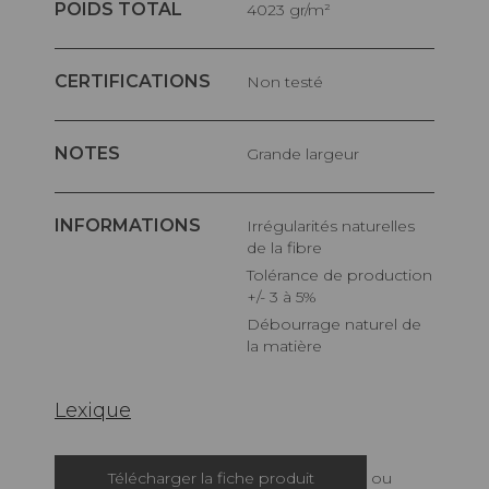
POIDS TOTAL
4023 gr/m²
CERTIFICATIONS
Non testé
NOTES
Grande largeur
INFORMATIONS
Irrégularités naturelles
de la fibre
Tolérance de production
+/- 3 à 5%
Débourrage naturel de
la matière
Lexique
Télécharger la fiche produit
ou