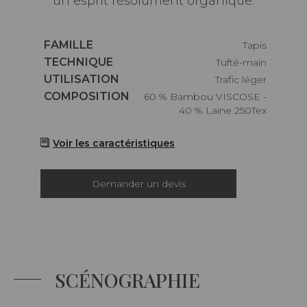
un esprit résolument organique.
Caractéristiques
FAMILLE
Tapis
Caractéristiques
TECHNIQUE
Tufté-main
Caractéristiques
UTILISATION
Trafic léger
Caractéristiques
COMPOSITION
60 % Bambou VISCOSE -
40 % Laine 250Tex
Voir les caractéristiques
Demander un devis
SCÉNOGRAPHIE