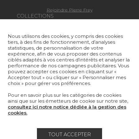
Rejoindre Pierre Frey
COLLECTIONS
TISSUS
Nous utilisons des cookies, y compris des cookies
PAPIERS PEINTS
tiers, à des fins de fonctionnement, d’analyses
statistiques, de personnalisation de votre
TAPIS ET MOQUETTES
expérience, afin de vous proposer des contenus
ciblés adaptés à vos centres d’intérêts et analyser la
MOBILIER
performance de nos campagnes publicitaires. Vous
pouvez accepter ces cookies en cliquant sur «
PROJETS
Accepter tout » ou cliquer sur « Personnaliser mes
choix » pour gérer vos préférences.
SUR-MESURE
Pour en savoir plus sur les catégories de cookies
MAGAZINE
ainsi que sur les émetteurs de cookie sur notre site,
consultez ici notre notice dédiée à la gestion des
LA MAISON
cookies.
OÙ NOUS TROUVER ?
TOUT ACCEPTER