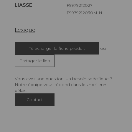
LIASSE
F9979212027
F9979212030MINI
Lexique
Télécharger la fiche produit
ou
Partager le lien
Vous avez une question, un besoin spécifique ?
Notre équipe vous répond dans les meilleurs
délais.
Contact