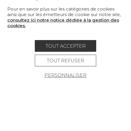
Pour en savoir plus sur les catégories de cookies
OÙ NOUS TROUVER ?
ainsi que sur les émetteurs de cookie sur notre site,
consultez ici notre notice dédiée à la gestion des
cookies.
TOUT ACCEPTER
Carrière
Contact
Lexique
Mentions légales
TOUT REFUSER
Politique générale de protection des
PERSONNALISER
données
Condtions générales de vente
Espace presse
© Pierre Frey - 2026