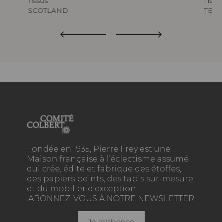
Tissus
Tissu
SCOTLAND
TED
Fondée en 1935, Pierre Frey est une
Maison française à l’éclectisme assumé
qui crée, édite et fabrique des étoffes,
des papiers peints, des tapis sur-mesure
et du mobilier d'exception.
ABONNEZ-VOUS À NOTRE NEWSLETTER
Je m'abonne