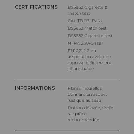
CERTIFICATIONS
BS5852 Cigarette &
match test
CAL TB 117- Pass
BS5852 Match test
BS5852 Cigarette test
NFPA 260-Class 1
EN1021-1-2 en
association avec une
mousse difficilement
inflammable
INFORMATIONS
Fibres naturelles
donnant un aspect
rustique au tissu
Finition délavée, tirelle
sur pièce
recommandée