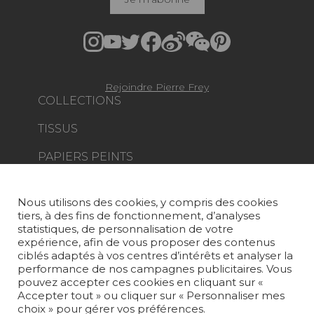
Rejoindre Pierre Frey
COLLECTIONS
TISSUS
PAPIERS PEINTS
TAPIS ET MOQUETTES
Nous utilisons des cookies, y compris des cookies
MOBILIER
tiers, à des fins de fonctionnement, d’analyses
PROJETS
statistiques, de personnalisation de votre
expérience, afin de vous proposer des contenus
SUR-MESURE
ciblés adaptés à vos centres d’intérêts et analyser la
performance de nos campagnes publicitaires. Vous
pouvez accepter ces cookies en cliquant sur «
MAGAZINE
Accepter tout » ou cliquer sur « Personnaliser mes
choix » pour gérer vos préférences.
LA MAISON