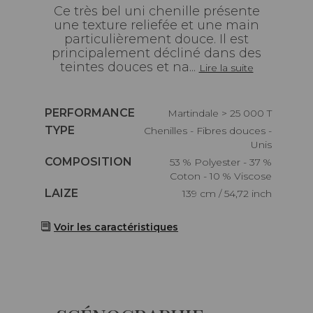
Ce très bel uni chenille présente
une texture reliefée et une main
particulièrement douce. Il est
principalement décliné dans des
teintes douces et na...
Lire la suite
Caractéristiques
PERFORMANCE
Martindale > 25 000 T
Caractéristiques
TYPE
Chenilles - Fibres douces -
Unis
Caractéristiques
COMPOSITION
53 % Polyester - 37 %
Coton - 10 % Viscose
Caractéristiques
LAIZE
139 cm / 54,72 inch
Voir les caractéristiques